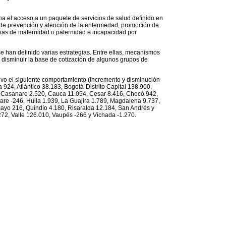
sona el acceso a un paquete de servicios de salud definido en
 de prevención y atención de la enfermedad, promoción de
ncias de maternidad o paternidad e incapacidad por
e han definido varias estrategias. Entre ellas, mecanismos
 disminuir la base de cotización de algunos grupos de
uvo el siguiente comportamiento (incremento y disminución
 924, Atlántico 38.183, Bogotá-Distrito Capital 138.900,
, Casanare 2.520, Cauca 11.054, Cesar 8.416, Chocó 942,
re -246, Huila 1.939, La Guajira 1.789, Magdalena 9.737,
ayo 216, Quindío 4.180, Risaralda 12.184, San Andrés y
272, Valle 126.010, Vaupés -266 y Vichada -1.270.