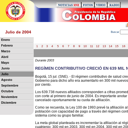
Julio de 2004
B
uscar
Enero
Febrero
1
2
3
4
5
6
7
8
9
10
11
12
13
14
15
16
Marzo
Abril
Durante 2003
Mayo
REGÍMEN CONTRIBUTIVO CRECIÓ EN 639 MIL 
Junio
Julio
Bogotá, 15 jul. (SNE). - El régimen contributivo de salud c
Agosto
Gobierno para dicho año era aumentarlo en 300 mil nuevos a
por ciento.
Septiembre
Octubre
Los 639.738 nuevos afiliados corresponden a cifras prome
con corte al primero de junio de 2004. Es importante anotar 
Noviembre
cancelado oportunamente su cuota de afiliación.
Diciembre
Como se recuerda, la Ley 100 de 1993 prevé la afiliación a
población con capacidad de pago a través del régimen contrib
sistema como su grupo familiar.
La meta global planteada es incrementar la afiliación al ré
cuatrienio: 300 mil en 2003, 300 mil en 2004, 300 mil en 20