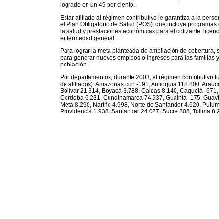
logrado en un 49 por ciento.
Estar afiliado al régimen contributivo le garantiza a la per
el Plan Obligatorio de Salud (POS), que incluye programas
la salud y prestaciones económicas para el cotizante: lice
enfermedad general.
Para lograr la meta planteada de ampliación de cobertura, s
para generar nuevos empleos o ingresos para las familias y
población.
Por departamentos, durante 2003, el régimen contributivo t
de afiliados): Amazonas con -191, Antioquia 118.800, Arauca
Bolívar 21.314, Boyacá 3.788, Caldas 8.140, Caquetá -671
Córdoba 6.231, Cundinamarca 74.937, Guainía -175, Guavia
Meta 8.290, Nariño 4.998, Norte de Santander 4.620, Putum
Providencia 1.938, Santander 24.027, Sucre 208, Tolima 8.