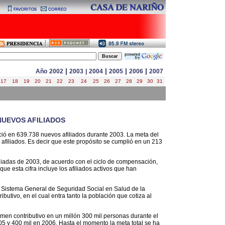
|
|
|
|
Año
2002
2003
|
2004
2005
2006
2007
17
18
19
20
21
22
23
24
25
26
27
28
29
30
31
NUEVOS AFILIADOS
reció en 639.738 nuevos afiliados durante 2003. La meta del
filiados. Es decir que este propósito se cumplió en un 213
diadas de 2003, de acuerdo con el ciclo de compensación,
que esta cifra incluye los afiliados activos que han
l Sistema General de Seguridad Social en Salud de la
utivo, en el cual entra tanto la población que cotiza al
gimen contributivo en un millón 300 mil personas durante el
05 y 400 mil en 2006. Hasta el momento la meta total se ha