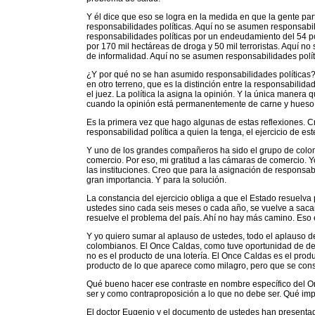
Y él dice que eso se logra en la medida en que la gente pa
responsabilidades políticas. Aquí no se asumen responsabili
responsabilidades políticas por un endeudamiento del 54 po
por 170 mil hectáreas de droga y 50 mil terroristas. Aquí n
de informalidad. Aquí no se asumen responsabilidades polí
¿Y por qué no se han asumido responsabilidades políticas?
en otro terreno, que es la distinción entre la responsabilidad 
el juez. La política la asigna la opinión. Y la única manera 
cuando la opinión está permanentemente de carne y hueso
Es la primera vez que hago algunas de estas reflexiones. C
responsabilidad política a quien la tenga, el ejercicio de 
Y uno de los grandes compañeros ha sido el grupo de colo
comercio. Por eso, mi gratitud a las cámaras de comercio. Y
las instituciones. Creo que para la asignación de responsabil
gran importancia. Y para la solución.
La constancia del ejercicio obliga a que el Estado resuelv
ustedes sino cada seis meses o cada año, se vuelve a sacar 
resuelve el problema del país. Ahí no hay más camino. Eso 
Y yo quiero sumar al aplauso de ustedes, todo el aplauso d
colombianos. El Once Caldas, como tuve oportunidad de dec
no es el producto de una lotería. El Once Caldas es el produ
producto de lo que aparece como milagro, pero que se con
Qué bueno hacer ese contraste en nombre específico del O
ser y como contraproposición a lo que no debe ser. Qué im
El doctor Eugenio y el documento de ustedes han presentad