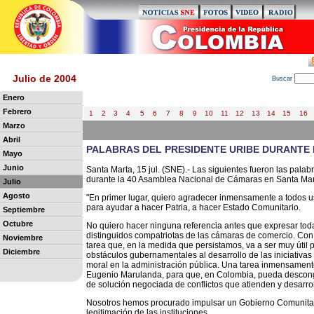
Julio de 2004
B
uscar
Enero
Febrero
1
2
3
4
5
6
7
8
9
10
11
12
13
14
15
16
Marzo
Abril
PALABRAS DEL PRESIDENTE URIBE DURANT
Mayo
Junio
Santa Marta, 15 jul. (SNE).- Las siguientes fueron las pala
durante la 40 Asamblea Nacional de Cámaras en Santa Mar
Julio
Agosto
"En primer lugar, quiero agradecer inmensamente a todos u
para ayudar a hacer Patria, a hacer Estado Comunitario.
Septiembre
Octubre
No quiero hacer ninguna referencia antes que expresar tod
distinguidos compatriotas de las cámaras de comercio. Co
Noviembre
tarea que, en la medida que persistamos, va a ser muy útil 
Diciembre
obstáculos gubernamentales al desarrollo de las iniciativas 
moral en la administración pública. Una tarea inmensamente 
Eugenio Marulanda, para que, en Colombia, pueda desconges
de solución negociada de conflictos que atienden y desarro
Nosotros hemos procurado impulsar un Gobierno Comunitari
legitimación de las instituciones.