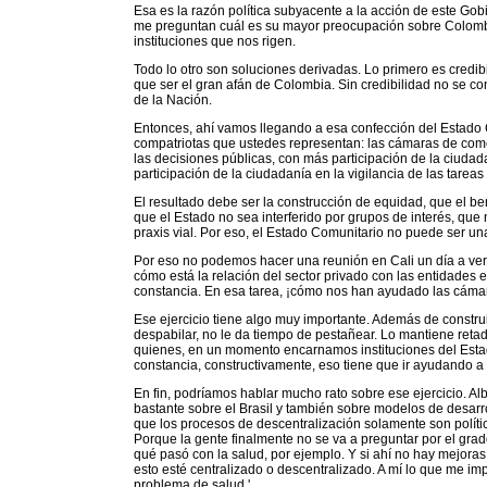
Esa es la razón política subyacente a la acción de este Gob
me preguntan cuál es su mayor preocupación sobre Colombia, 
instituciones que nos rigen.
Todo lo otro son soluciones derivadas. Lo primero es credibi
que ser el gran afán de Colombia. Sin credibilidad no se c
de la Nación.
Entonces, ahí vamos llegando a esa confección del Estado 
compatriotas que ustedes representan: las cámaras de come
las decisiones públicas, con más participación de la ciudad
participación de la ciudadanía en la vigilancia de las tareas
El resultado debe ser la construcción de equidad, que el be
que el Estado no sea interferido por grupos de interés, que 
praxis vial. Por eso, el Estado Comunitario no puede ser una
Por eso no podemos hacer una reunión en Cali un día a ve
cómo está la relación del sector privado con las entidades
constancia. En esa tarea, ¡cómo nos han ayudado las cáma
Ese ejercicio tiene algo muy importante. Además de construi
despabilar, no le da tiempo de pestañear. Lo mantiene reta
quienes, en un momento encarnamos instituciones del Esta
constancia, constructivamente, eso tiene que ir ayudando a
En fin, podríamos hablar mucho rato sobre ese ejercicio. Alb
bastante sobre el Brasil y también sobre modelos de desarro
que los procesos de descentralización solamente son políti
Porque la gente finalmente no se va a preguntar por el gra
qué pasó con la salud, por ejemplo. Y si ahí no hay mejoras
esto esté centralizado o descentralizado. A mí lo que me i
problema de salud.'