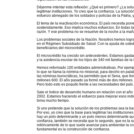
Déjenme intentar esta reflexión: ¿Qué es primero? ¿La solu
legitimar instituciones. Yo creo que la confianza. La soluc
esfuerzo abnegado de los soldados y policías de la Patria,
El tema de la reactivación económica. El país necesita pone
sostenidamente. Eso implica muchos esfuerzos. En todas las
razón. Y ese problema no se resuelve de la noche a la mañ
Los problemas sociales de la Nación. Nosotros hemos logr
en el Régimen Subsidiado de Salud. Con la ayuda de usted
beneficiarios del microcrédito.
El microcrédito ha crecido sin antecedentes. Estamos gastan
y la asistencia escolar de los hijos de 340 mil familias de la 
Hemos reformado 100 entidades administrativas. Por ejemplo,
lo que se llama la nómina no misional, para decirlo en palab
las nóminas burocráticas, ha permitido que el Sena, que fo
millones 600. El año pasado ya formó más de dos millones.
Pero todo esto es poquito frente a las necesidades del país.
Sale el índice de desarrollo humano en relación con el año
2002. Estamos haciendo el esfuerzo para mejorar esos indi
toma mucho tiempo.
Si uno pretende que la solución de los problemas sea la ba
Por eso, yo creo que la base para legitimar las institucione
hay un polo determinante y un polo menos determinante que 
confianza, también se necesita que lo segundo, que es la
retóricamente de lo que suele avanzar para ambientar la c
fundamental es la construcción de confianza.