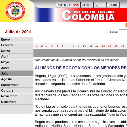
Julio de 2004
B
uscar
Enero
Febrero
1
2
3
4
5
6
7
8
9
10
11
12
13
14
15
16
Marzo
Abril
Resultados de las Pruebas Saber del Ministerio de Educación
Mayo
ALUMNOS DE BOGOTÁ CON LOS MEJORES RES
Junio
Julio
Bogotá, 15 jul. (SNE). - Los alumnos de los grados quinto 
Agosto
resultados en las Pruebas Saber en el área de Ciencias Nat
durante el segundo semestre del año anterior.
Septiembre
Octubre
Así lo reveló este jueves la viceministra de Educación Nac
diferencias de los resultados con las otras regiones no son
Noviembre
Nacional.
Diciembre
"Colombia es un solo país y tenemos que tener buenos resul
nos señala que las secretarías y el Ministerio de Educació
territoriales que se encuentran más rezagadas", dijo la Vice
Según estas pruebas, otros resultados significativos los o
Antioquia, Nariño, Sucre, Norte de Santander y Santander.