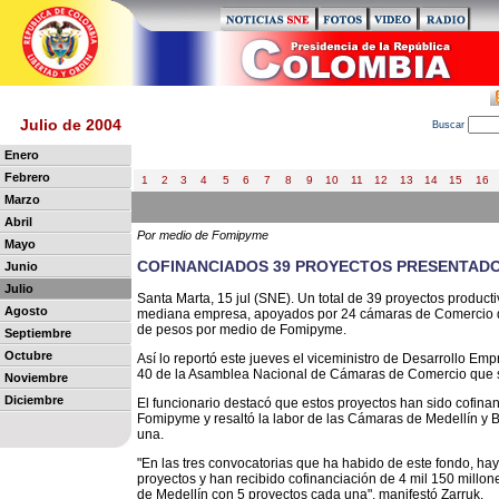
Julio de 2004
B
uscar
Enero
Febrero
1
2
3
4
5
6
7
8
9
10
11
12
13
14
15
16
Marzo
Abril
Por medio de Fomipyme
Mayo
COFINANCIADOS 39 PROYECTOS PRESENTAD
Junio
Julio
Santa Marta, 15 jul (SNE). Un total de 39 proyectos product
Agosto
mediana empresa, apoyados por 24 cámaras de Comercio del
de pesos por medio de Fomipyme.
Septiembre
Octubre
Así lo reportó este jueves el viceministro de Desarrollo Emp
40 de la Asamblea Nacional de Cámaras de Comercio que s
Noviembre
Diciembre
El funcionario destacó que estos proyectos han sido cofina
Fomipyme y resaltó la labor de las Cámaras de Medellín y
una.
"En las tres convocatorias que ha habido de este fondo, h
proyectos y han recibido cofinanciación de 4 mil 150 mill
de Medellín con 5 proyectos cada una", manifestó Zarruk.