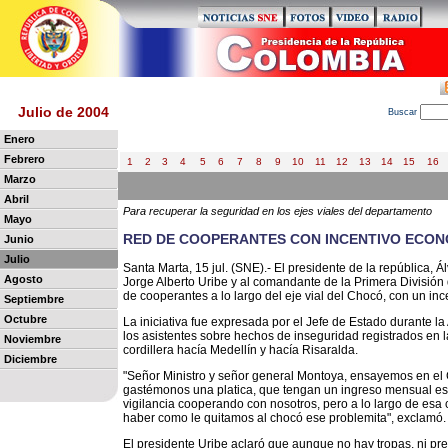
Julio de 2004
B
uscar
Enero
Febrero
1
2
3
4
5
6
7
8
9
10
11
12
13
14
15
16
Marzo
Abril
Para recuperar la seguridad en los ejes viales del departamento
Mayo
RED DE COOPERANTES CON INCENTIVO ECON
Junio
Julio
Santa Marta, 15 jul. (SNE).- El presidente de la república, Á
Agosto
Jorge Alberto Uribe y al comandante de la Primera División 
de cooperantes a lo largo del eje vial del Chocó, con un in
Septiembre
Octubre
La iniciativa fue expresada por el Jefe de Estado durante 
los asistentes sobre hechos de inseguridad registrados en la
Noviembre
cordillera hacía Medellín y hacía Risaralda.
Diciembre
"Señor Ministro y señor general Montoya, ensayemos en el C
gastémonos una platica, que tengan un ingreso mensual e
vigilancia cooperando con nosotros, pero a lo largo de esa 
haber como le quitamos al chocó ese problemita", exclamó.
El presidente Uribe aclaró que aunque no hay tropas, ni pre