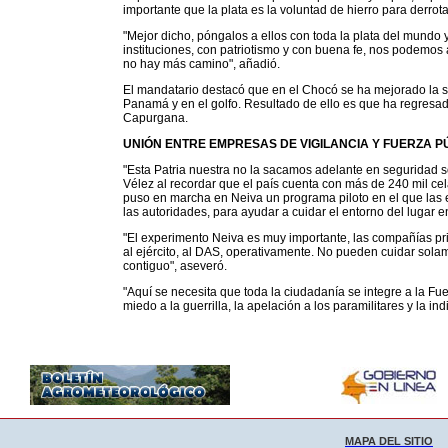
importante que la plata es la voluntad de hierro para derrot
"Mejor dicho, póngalos a ellos con toda la plata del mundo 
instituciones, con patriotismo y con buena fe, nos podemos
no hay más camino", añadió.
El mandatario destacó que en el Chocó se ha mejorado la seg
Panamá y en el golfo. Resultado de ello es que ha regresad
Capurgana.
UNIÓN ENTRE EMPRESAS DE VIGILANCIA Y FUERZA P
"Esta Patria nuestra no la sacamos adelante en seguridad 
Vélez al recordar que el país cuenta con más de 240 mil ce
puso en marcha en Neiva un programa piloto en el que las 
las autoridades, para ayudar a cuidar el entorno del lugar e
"El experimento Neiva es muy importante, las compañías priv
al ejército, al DAS, operativamente. No pueden cuidar solame
contiguo", aseveró.
"Aquí se necesita que toda la ciudadanía se integre a la Fue
miedo a la guerrilla, la apelación a los paramilitares y la ind
MAPA DEL SITIO