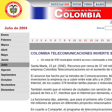
Julio de 2004
B
uscar
Enero
Febrero
1
2
3
4
5
6
7
8
9
10
11
12
13
14
15
16
Marzo
Abril
COLOMBIA TELECOMUNICACIONES INVIERTE $
Mayo
Junio
Un total de 930 municipios tendrá acceso conmutado a Int
Julio
Santa Marta, 15 jul. (SNE). Recursos por cerca de 37 mil mi
empresa Colombia Telecomunicaciones en el aumento de las
Agosto
Septiembre
El anuncio fue hecho por la ministra de Comunicaciones, Ma
inversiones la empresa va a cubrir entre este año y el 200
Octubre
Internet, de los cuales 378 tendrán tarifas planas o reducida
Noviembre
También reveló que el número de ciudades con servicio d
Diciembre
pasará de tres a 37, mientras que el Internet por demanda, 
La funcionaria dijo, además, que para el próximo año Colom
mil millones de pesos en diferentes proyectos relacionados 
En cuanto a Compartel, el programa de telecomunicaciones 