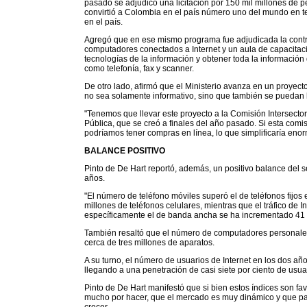
pasado se adjudicó una licitación por 150 mil millones de pes
convirtió a Colombia en el país número uno del mundo en te
en el país.
Agregó que en ese mismo programa fue adjudicada la contr
computadores conectados a Internet y un aula de capacitac
tecnologías de la información y obtener toda la información 
como telefonía, fax y scanner.
De otro lado, afirmó que el Ministerio avanza en un proyect
no sea solamente informativo, sino que también se puedan
"Tenemos que llevar este proyecto a la Comisión Intersector
Pública, que se creó a finales del año pasado. Si esta comis
podríamos tener compras en línea, lo que simplificaría enor
BALANCE POSITIVO
Pinto de De Hart reportó, además, un positivo balance del s
años.
"El número de teléfono móviles superó el de teléfonos fijos 
millones de teléfonos celulares, mientras que el tráfico de
específicamente el de banda ancha se ha incrementado 41 po
También resaltó que el número de computadores personales 
cerca de tres millones de aparatos.
A su turno, el número de usuarios de Internet en los dos a
llegando a una penetración de casi siete por ciento de usua
Pinto de De Hart manifestó que si bien estos índices son f
mucho por hacer, que el mercado es muy dinámico y que pa