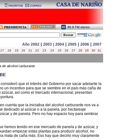
|
|
|
|
Año
2002
2003
|
2004
2005
2006
2007
17
18
19
20
21
22
23
24
25
26
27
28
29
30
31
a de alcohol carburante
IBE
 consideró que el interés del Gobierno por sacar adelante la
omo un incentivo para que se siembre en el país más caña de
l azúcar, así como el mercado internacional, presentan
oyuntura.
 cuenta que la iniciativa del alcohol carburante nos va a
aje dedicado al azúcar o a la panela, por hectareaje
zúcar y de panela. Pero no hay espacio hoy para sembrar
 que hemos tenido en ese mercado de panela y de azúcar, y
 puedan empezar estas plantas para producir alcohol, no
una mata de caña más. Eso hay que decirlo muy claramente