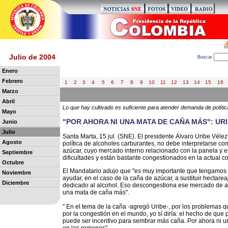
Julio de 2004
B
uscar
Enero
Febrero
1
2
3
4
5
6
7
8
9
10
11
12
13
14
15
16
Marzo
Abril
Lo que hay cultivado es suficiente para atender demanda de polític
Mayo
"POR AHORA NI UNA MATA DE CAÑA MÁS": UR
Junio
Julio
Santa Marta, 15 jul. (SNE). El presidente Álvaro Uribe Vélez
Agosto
política de alcoholes carburantes, no debe interpretarse c
azúcar, cuyo mercado interno relacionado con la panela y e
Septiembre
dificultades y están bastante congestionados en la actual c
Octubre
El Mandatario adujo que "es muy importante que tengamos en
Noviembre
ayudar, en el caso de la caña de azúcar, a sustituir hectare
Diciembre
dedicado al alcohol. Eso descongestiona ese mercado de a
una mata de caña más".
" En el tema de la caña -agregó Uribe-, por los problemas
por la congestión en el mundo, yo sí diría: el hecho de que
puede ser incentivo para sembrar más caña. Por ahora ni 