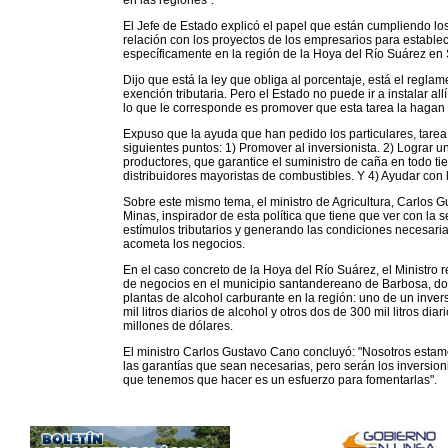
en las regiones".
El Jefe de Estado explicó el papel que están cumpliendo los
relación con los proyectos de los empresarios para estable
específicamente en la región de la Hoya del Río Suárez en
Dijo que está la ley que obliga al porcentaje, está el regla
exención tributaria. Pero el Estado no puede ir a instalar al
lo que le corresponde es promover que esta tarea la hagan l
Expuso que la ayuda que han pedido los particulares, tarea q
siguientes puntos: 1) Promover al inversionista. 2) Lograr un
productores, que garantice el suministro de caña en todo ti
distribuidores mayoristas de combustibles. Y 4) Ayudar con l
Sobre este mismo tema, el ministro de Agricultura, Carlos G
Minas, inspirador de esta política que tiene que ver con la
estímulos tributarios y generando las condiciones necesaria
acometa los negocios.
En el caso concreto de la Hoya del Río Suárez, el Ministro 
de negocios en el municipio santandereano de Barbosa, do
plantas de alcohol carburante en la región: uno de un inver
mil litros diarios de alcohol y otros dos de 300 mil litros d
millones de dólares.
El ministro Carlos Gustavo Cano concluyó: "Nosotros estamos
las garantías que sean necesarias, pero serán los inversion
que tenemos que hacer es un esfuerzo para fomentarlas".