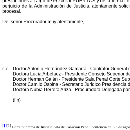
prestaciones a cargo de FONCOLPUERTOS y de la forma como 
perjuicio de la Administración de Justicia, atentamente sol
procesal.
Del señor Procurador muy atentamente,
c.c.
Doctor Antonio Hernández Gamarra - Contralor General 
Doctora Lucía Arbelaez - Presidente Consejo Superior de
Doctor Herman Galán - Presidente Sala Penal Corte Sup
Doctor Camilo Ospina - Secretario Jurídico Presidencia 
Doctora Nubia Herrera Ariza - Procuradora Delegada par
(fin)
[1]
[1]
Corte Suprema de Justicia Sala de Casación Penal. Sentencia del 23 de ago