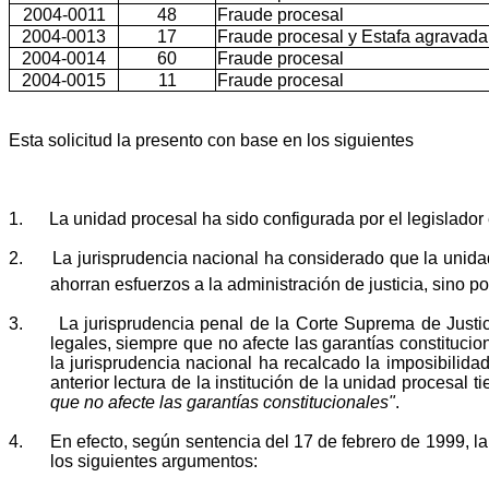
2004-0011
48
Fraude procesal
2004-0013
17
Fraude procesal y Estafa agravada
2004-0014
60
Fraude procesal
2004-0015
11
Fraude procesal
Esta solicitud la presento con base en los siguientes
1.
La unidad procesal ha sido configurada por el legislador 
2.
La jurisprudencia nacional ha considerado que la unida
ahorran esfuerzos a la administración de justicia, sino po
3.
La jurisprudencia penal de la Corte Suprema de Justici
legales, siempre que no afecte las garantías constitucio
la jurisprudencia nacional ha recalcado la imposibilida
anterior lectura de la institución de la unidad procesal 
que no afecte las garantías constitucionales"
.
4.
En efecto, según sentencia del 17 de febrero de 1999, la
los siguientes argumentos: