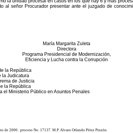
la unidad procesal en casos en los que hay 6 y más procesa
icito al señor Procurador presentar ante el juzgado de conocim
María Margarita Zuleta
Directora
Programa Presidencial de Modernización,
Eficiencia y Lucha contra la Corrupción
de la República
 la Judicatura
rema de Justicia
de la República
a el Ministerio Público en Asuntos Penales
sto de 2000.
proceso No. 17137. M.P. Alvaro Orlando Pérez Pinzón.