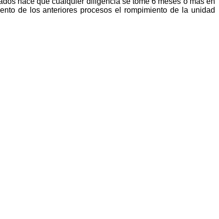
dos hace que cualquier diligencia se tome 6 meses o más en
iento de los anteriores procesos el rompimiento de la unidad