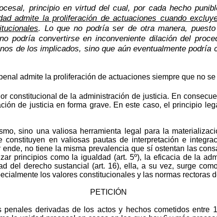
 procesal, principio en virtud del cual, por cada hecho puni
idad admite la proliferación de actuaciones cuando excluy
itucionales
. Lo que no podría ser de otra manera, puesto 
 no podría convertirse en inconveniente dilación del proc
unos de los implicados, sino que aún eventualmente podría c
penal admite la proliferación de actuaciones siempre que no se 
or constitucional de la administración de justicia. En consecu
ación de justicia en forma grave. En este caso, el principio leg
smo, sino una valiosa herramienta legal para la materializac
constituyen en valiosas pautas de interpretación e integra
ende, no tiene la misma prevalencia que sí ostentan las consa
ar principios como la igualdad (art. 5º), la eficacia de la admin
idad del derecho sustancial (art. 16), ella, a su vez, surge c
ecialmente los valores constitucionales y las normas rectoras d
PETICIÓN
es penales derivadas de los actos y hechos cometidos entre 1