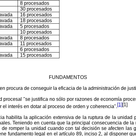
8 procesados
30 procesados
ravada
16 procesados
ravada
18 procesados
ravada
5 procesados
10 procesados
ravada
8 procesados
ravada
11 procesados
6 procesados
ravada
15 procesados
FUNDAMENTOS
en procura de conseguir la eficacia de la administración de just
d procesal "se justifica no sólo por razones de economía proce
[1]
[1]
r el interés en dotar al proceso de orden y coherencia".
a habilita la aplicación extensiva de la ruptura de la unidad 
nales. Teniendo en cuenta que la principal consecuencia de la 
d de romper la unidad cuando con tal decisión se afecten las 
tiene fundamento legal en el artículo 89, inciso 2, al disponer q