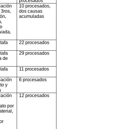
procesados
iación
10 procesados,
 3ros,
dos causas
ón,
acumuladas
,
o
avada,
tafa
22 procesados
tafa
29 procesados
a de
tafa
11 procesados
iación
6 procesados
to y
a
iación
12 procesados
d
ato por
terial,
o
or