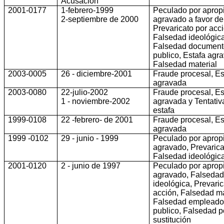
Acusación
2001-0177
1-febrero-1999
Peculado por aprop
2-septiembre de 2000
agravado a favor de
Prevaricato por acci
Falsedad ideológica
Falsedad document
publico, Estafa agr
Falsedad material
2003-0005
26 - diciembre-2001
Fraude procesal, Es
agravada
2003-0080
22-julio-2002
Fraude procesal, Es
1 - noviembre-2002
agravada y Tentativ
estafa
1999-0108
22 -febrero- de 2001
Fraude procesal, Es
agravada
1999 -0102
29 - junio - 1999
Peculado por aprop
agravado, Prevarica
Falsedad ideológic
2001-0120
2 - junio de 1997
Peculado por aprop
agravado, Falseda
ideológica, Prevaric
acción, Falsedad ma
Falsedad emplead
publico, Falsedad p
sustitución