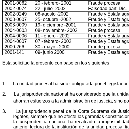
2001-0062
20 - febrero- 2001
Fraude procesal
2002-0074
22 - julio- 2002
Falsedad part. Dic.
2002-0249
08-agosto -2002
Fraude y Estafa ag
2003-0007
25- octubre -2002
Fraude y Estafa ag
2003-0009
19- diciembre -2001
Fraude y Estafa ag
2004-0003
08- noviembre- 2002
Fraude procesal
2004-0006
11 - enero - 2002
Fraude y Estafa ag
2004-0007
07 - febrero- 2002
Fraude y Estafa ag
2000-266
30 - mayo - 2000
Fraude procesal
2001-141
09- junio 2000
Fraude y Estafa ag
Esta solicitud la presento con base en los siguientes
1.
La unidad procesal ha sido configurada por el legislador 
2.
La jurisprudencia nacional ha considerado que la unida
ahorran esfuerzos a la administración de justicia, sino po
3.
La jurisprudencia penal de la Corte Suprema de Justici
legales, siempre que no afecte las garantías constitucio
la jurisprudencia nacional ha recalcado la imposibilida
anterior lectura de la institución de la unidad procesal 