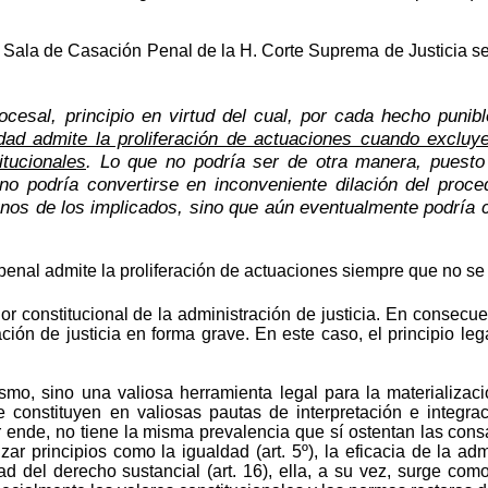
 Sala de Casación Penal de la H. Corte Suprema de Justicia se r
 procesal, principio en virtud del cual, por cada hecho puni
idad admite la proliferación de actuaciones cuando excluy
itucionales
. Lo que no podría ser de otra manera, puesto 
 no podría convertirse en inconveniente dilación del proc
unos de los implicados, sino que aún eventualmente podría c
penal admite la proliferación de actuaciones siempre que no se 
or constitucional de la administración de justicia. En consecu
ación de justicia en forma grave. En este caso, el principio leg
smo, sino una valiosa herramienta legal para la materializac
constituyen en valiosas pautas de interpretación e integra
ende, no tiene la misma prevalencia que sí ostentan las consa
ar principios como la igualdad (art. 5º), la eficacia de la admin
idad del derecho sustancial (art. 16), ella, a su vez, surge c