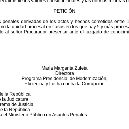
ecialmente los valores constitucionales y las normas rectoras d
PETICIÓN
es penales derivadas de los actos y hechos cometidos entre 1
la unidad procesal en casos en los que hay 5 y más procesa
icito al señor Procurador presentar ante el juzgado de conocim
María Margarita Zuleta
Directora
Programa Presidencial de Modernización,
Eficiencia y Lucha contra la Corrupción
de la República
 la Judicatura
rema de Justicia
de la República
a el Ministerio Público en Asuntos Penales