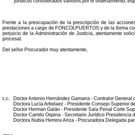
jurídicos considerados valiosos por el ordenamiento, esp
Frente a la preocupación de la prescripción de las accion
prestaciones a cargo de FONCOLPUERTOS y de la forma como 
perjuicio de la Administración de Justicia, atentamente sol
procesal.
Del señor Procurador muy atentamente,
c.c.
Doctor Antonio Hernández Gamarra - Contralor General 
Doctora Lucía Arbelaez - Presidente Consejo Superior de
Doctor Herman Galán - Presidente Sala Penal Corte Sup
Doctor Camilo Ospina - Secretario Jurídico Presidencia 
Doctora Nubia Herrera Ariza - Procuradora Delegada par