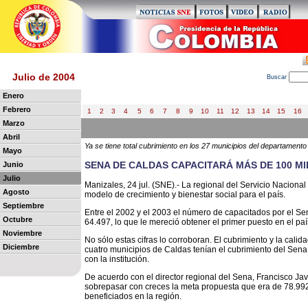
Julio de 2004
B
uscar
Enero
Febrero
1
2
3
4
5
6
7
8
9
10
11
12
13
14
15
16
Marzo
Abril
Ya se tiene total cubrimiento en los 27 municipios del departamento
Mayo
SENA DE CALDAS CAPACITARÁ MÁS DE 100 M
Junio
Julio
Manizales, 24 jul. (SNE).- La regional del Servicio Naciona
Agosto
modelo de crecimiento y bienestar social para el país.
Septiembre
Entre el 2002 y el 2003 el número de capacitados por el Se
Octubre
64.497, lo que le mereció obtener el primer puesto en el pa
Noviembre
No sólo estas cifras lo corroboran. El cubrimiento y la cali
Diciembre
cuatro municipios de Caldas tenían el cubrimiento del Sena
con la institución.
De acuerdo con el director regional del Sena, Francisco Javi
sobrepasar con creces la meta propuesta que era de 78.992
beneficiados en la región.