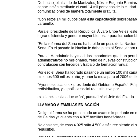
De hecho, el alcalde de Manizales, Néstor Eugenio Ramír
capacitación mediante el cual 14 mil personas de la ciudad 
comunicaciones de manera totalmente gratuita.
"Con estos 14 mil cupos para esta capacitación sobrepasare
Jaramillo.
Para el presidente de la República, Álvaro Uribe Vélez, e
lograr eficiencia y generar mayor bienestar para los colomb
"En la reforma del Sena no ha habido un peso de la Nación.
Sena. En el pasado la Nación le daba plata al Sena, ahora n
Para el Mandatario hay medidas importantes que han permit
administrativos no misionales, freno de nuevas construccione
contratación con terceros y trabajo de formación virtual.
Por eso el Sena ha logrado pasar de un millón 100 mil capa
millones 600 mil este año, y tener la meta para el 2006 de l
"Ayer nos decía el ex presidente del Gobierno Español, Felip
redistributiva, y la política social redistributiva por
excelencia es la educación", puntualizó el Jefe del Estado.
LLAMADO A FAMILIAS EN ACCIÓN
De igual forma se ha presentado un avance importante en 
de Caldas ya cuenta con 4.925 familias beneficiadas.
No obstante, de esas 4.925 sólo 4.500 están recibiendo el 
requisitos.