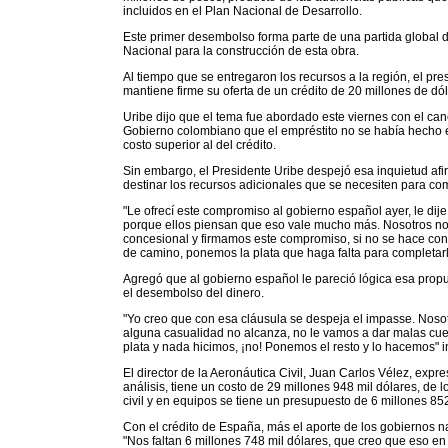
incluidos en el Plan Nacional de Desarrollo.
Este primer desembolso forma parte de una partida global 
Nacional para la construcción de esta obra.
Al tiempo que se entregaron los recursos a la región, el p
mantiene firme su oferta de un crédito de 20 millones de dól
Uribe dijo que el tema fue abordado este viernes con el can
Gobierno colombiano que el empréstito no se había hecho e
costo superior al del crédito.
Sin embargo, el Presidente Uribe despejó esa inquietud a
destinar los recursos adicionales que se necesiten para com
"Le ofrecí este compromiso al gobierno español ayer, le dije
porque ellos piensan que eso vale mucho más. Nosotros no
concesional y firmamos este compromiso, si no se hace con
de camino, ponemos la plata que haga falta para completarl
Agregó que al gobierno español le pareció lógica esa propu
el desembolso del dinero.
"Yo creo que con esa cláusula se despeja el impasse. Noso
alguna casualidad no alcanza, no le vamos a dar malas cue
plata y nada hicimos, ¡no! Ponemos el resto y lo hacemos" i
El director de la Aeronáutica Civil, Juan Carlos Vélez, expr
análisis, tiene un costo de 29 millones 948 mil dólares, de 
civil y en equipos se tiene un presupuesto de 6 millones 852
Con el crédito de España, más el aporte de los gobiernos na
"Nos faltan 6 millones 748 mil dólares, que creo que eso en