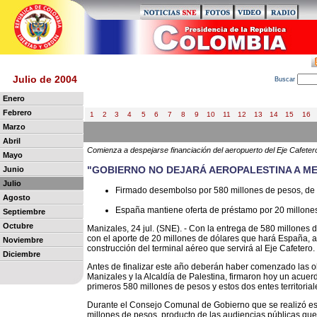
Julio de 2004
B
uscar
Enero
Febrero
1
2
3
4
5
6
7
8
9
10
11
12
13
14
15
16
Marzo
Abril
Comienza a despejarse financiación del aeropuerto del Eje Cafeter
Mayo
"GOBIERNO NO DEJARÁ AEROPALESTINA A ME
Junio
Julio
Firmado desembolso por 580 millones de pesos, de 
Agosto
España mantiene oferta de préstamo por 20 millones 
Septiembre
Octubre
Manizales, 24 jul. (SNE). - Con la entrega de 580 millones 
con el aporte de 20 millones de dólares que hará España, a
Noviembre
construcción del terminal aéreo que servirá al Eje Cafetero.
Diciembre
Antes de finalizar este año deberán haber comenzado las obr
Manizales y la Alcaldía de Palestina, firmaron hoy un acuer
primeros 580 millones de pesos y estos dos entes territori
Durante el Consejo Comunal de Gobierno que se realizó est
millones de pesos, producto de las audiencias públicas qu