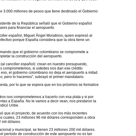
de 3.000 millones de pesos que tiene destinado el Gobierno
residente de la República señaló que el Gobierno español
ares para financiar el aeropuerto.
ciller español, Miguel Ángel Moratinos, quien expresó al
fectivo porque España considera que la obra tiene un
firmando que el gobierno colombiano se compromete a
pletar la construcción del aeropuerto.
 (al canciller español): crean en nuestro presupuesto,
s comprometemos, si ustedes nos dan ese crédito
 eso, el gobierno colombiano no deja el aeropuerto a mitad
o, pero lo hacemos", subrayó el primer mandatario.
esta, por lo que se espera que en los próximos se formalice
tros nos comprometemos a hacerlo con esa plata y si por
ntas a España. No le vamos a decir vean, nos prestaron la
ndicó Uribe.
esó que el proyecto, de acuerdo con los más recientes
los cuales, 23 millones 96 mil dólares corresponden a obra
 mil dólares.
cional y municipal, se tienen 23 millones 200 mil dólares.
 el período de construcción de este aeropuerto no es tan