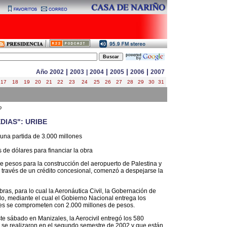
|
|
|
|
Año
2002
2003
|
2004
2005
2006
2007
17
18
19
20
21
22
23
24
25
26
27
28
29
30
31
o
DIAS": URIBE
una partida de 3.000 millones
de dólares para financiar la obra
de pesos para la construcción del aeropuerto de Palestina y
 través de un crédito concesional, comenzó a despejarse la
as, para lo cual la Aeronáutica Civil, la Gobernación de
do, mediante el cual el Gobierno Nacional entrega los
ales se comprometen con 2.000 millones de pesos.
e sábado en Manizales, la Aerocivil entregó los 580
e se realizaron en el segundo semestre de 2002 y que están