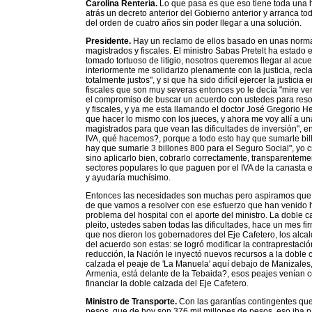
Carolina Rentería.
Lo que pasa es que eso tiene toda una h
atrás un decreto anterior del Gobierno anterior y arranca t
del orden de cuatro años sin poder llegar a una solución.
Presidente.
Hay un reclamo de ellos basado en unas normas 
magistrados y fiscales. El ministro Sabas Pretelt ha estado
tomado tortuoso de litigio, nosotros queremos llegar al acue
interiormente me solidarizo plenamente con la justicia, recl
totalmente justos", y si que ha sido difícil ejercer la justicia
fiscales que son muy severas entonces yo le decía "mire ve
el compromiso de buscar un acuerdo con ustedes para reso
y fiscales, y ya me esta llamando el doctor José Gregorio 
que hacer lo mismo con los jueces, y ahora me voy allí a 
magistrados para que vean las dificultades de inversión", e
IVA, qué hacemos?, porque a todo esto hay que sumarle bill
hay que sumarle 3 billones 800 para el Seguro Social", yo c
sino aplicarlo bien, cobrarlo correctamente, transparentemen
sectores populares lo que paguen por el IVA de la canasta
y ayudaría muchísimo.
Entonces las necesidades son muchas pero aspiramos que p
de que vamos a resolver con ese esfuerzo que han venido h
problema del hospital con el aporte del ministro. La doble c
pleito, ustedes saben todas las dificultades, hace un mes f
que nos dieron los gobernadores del Eje Cafetero, los alcal
del acuerdo son estas: se logró modificar la contraprestaci
reducción, la Nación le inyectó nuevos recursos a la doble 
calzada el peaje de 'La Manuela' aquí debajo de Manizales,
Armenia, está delante de la Tebaida?, esos peajes venían
financiar la doble calzada del Eje Cafetero.
Ministro de Transporte.
Con las garantías contingentes que
pesos, que de hoy son 376 mil millones de pesos, eso iba p