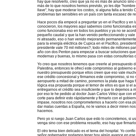
hay que resolverlo, creo que ya no es más de anuncio sino 
más de lo que nosotros hemos previsto, yo les dije "hombre 
llave", hay que moderar los costos, si alguna falla a tenid
problemas tan sensibles en un país con tanta escasez de re
Hace pocos día empecé a preguntar yo en el Pacifico y en l
conocieron, los mayores aquí sabemos como funcionaba eso
como funcionaba eso en todos los pueblos y ya no se acor
pequeño caudal y que la han venido perfeccionando y vale m
ni atrasado, eso o han venido mejorando permanentemente,
para la energía eléctrica de Cupica en el Pacifico, president
presidente vale 70 mil millones?, todo miles de millones p
año con dos Penton para empezar a buscar soluciones que 
modernas y buenas, lo mismo pasa con estas consultorías d
Yo creo que nosotros tenemos que creerle al presupuesto 
Palestina, entonces le ofrecí este compromiso al gobierno 
nuestro presupuesto porque ellos creen que eso vale muc
ese crédito concesional y firmamos este compromiso, si no
aeropuerto a mitad de camino, ponemos la plata que haga fa
lógica esa propuesta porque el temor de ellos es que si el
entregarnos el crédito sea insuficiente y que lo dejemos a
por eso le he pedido al doctor Juan Carlos Vélez que con e
corte para definir esto rápidamente y firmarlo con el gobie
impase, nosotros nos comprometemos a hacerlo con esa plat
dar malas cuentas a España, no le vamos a decir miren nos p
hacemos.
Pero yo si ruego Juan Carlos que esto lo concretemos, si us
venga sino con ese problema resuelto, eso hay que firmarlo
El otro tema bien delicado es el tema del hospital. Yo confío
señor gobernador podamos tener hoy algún avance en ese