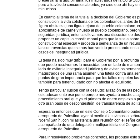
preservaría la disciplinaria; los magistrados de la Corte 
pero a través de concursos abiertos, yo creo que ahí hay u
minucioso.
En cuanto al tema de la tutela la decisión del Gobierno es p
constitución la vida cotidiana de los colombianos, antes de 
figura abstracta, una figura lejana del pueblo colombiano, co
aproximable de carne y hueso al pueblo colombiano, pero t
seguridad jurídica, entonces llevamos una discusión de dos 
proponer un capitulo constitucional para que la tutela sobr
constitucional especial y proceda a semejanza de un recurso
las controversias que se nos han venido presentando en la d
casos de inseguridad jurídica.
El tema ha sido muy difícil para el Gobierno por la profun
que puede resolvernos la necesidad por un lado de mantener 
lado de evitar la inseguridad jurídica y de evitar los perman
magistrados de una rama asumen una tutela contra una senten
puntos de gran importancia para que los fallos respeten la
también para tener cuidado con no afectar el equilibrio.
Tengo particular ilusión con la desjudicialización de las pe
cuidadosamente ese punto porque nos ayudará mucho a agiliz
procedimiento oral que ya el primero de enero empieza a pra
otro gran paso de descongestión, de transparencia de agiliza
Esperaría entonces que en este Consejo Comunitario pudiér
aeropuerto de Palestina, ayer al medio día tuvimos la seño
Noemí Sanín, con mi asistencia una reunión con el señor can
acompañado de una delegación multipartidista del Congreso
aeropuerto de Palestina.
Para ir resolviendo problemas concretos, les propuse esto