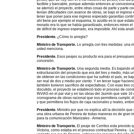
factible y bancable, porque además entonces al concesionari
se aterrizó el proyecto, entre otras cosas de parte y parte c
tenían dificultades con avance de obras, se bajo el ingres
tener que poner para ese ingreso esperado garantías conting
ahí tiene por ejemplo el esquema, lo azulito es lo que esta
morado era lo que se había garantizado, entonces miren el 
de déficit de ingreso esperado, era imposible. Ahí esta ana
Presidente.
¿Cómo lo arregla?
Ministro de Transporte.
Lo arregla con tres medidas: una 
usted menciona.
Presidente.
Esos peajes su producto era para el presupuest
concesión.
Ministro de Transporte.
Una segunda media. Es bajando el c
estructuración del proyecto que era del tres y medio, más un
de obtener en las condiciones que ha sufrido el país, se b
ser real de dos y medio por ciento. Y en tercer lugar hacien
también tuvieron sacrificio de expectativas. Con esas tres c
discutido, el proyecto se estableció todo el proceso de con
INVIAS en el par vial y en las obras del Jazmín que vale 16
cronograma de obras racional que nos permitiera cumplir, d
y que permitiera los flujos de caja racionales y reales, ent
Presidente.
Ministro por que no explica allí la decisión que
una obra urbana de Pereira de todas maneras es de gran im
para la comunicación Manizales - Armenia.
Ministro de Transporte.
El peaje de Cerritos esta previsto q
Victoria, como estaba en el proceso contractual Pereira - La 