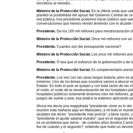
micrófono al ministro...
Ministro de la Protección Social.
En la última visita que us
planteó la posibilidad del apoyo del Gobierno Central de ce
red pública, hoy presidente podemos hacer público que vam
conversaciones que hemos venido teniendo con el alcalde 
Presidente.
De los 100 mil millones para reestructuración 
Ministro de la Protección Social.
Once mil millones con un 
Presidente.
Cuantos son del presupuesto nacional?.
Ministro de la Protección Social.
Los once mil millones pre
Presidente.
Ó sea que el esfuerzo de la gobernación y de l
Ministro de la Protección Social.
Es complementario presid
Presidente.
Los veo con las caras largas todavía, pero es 
inmenso. Uno de los temas que nosotros vamos a abocar en
Estado. En todo el país se quejan y con toda razón de las cl
el costo, el costo de la reestructuración de los hospitales 
hospitales públicos solamente tenemos cien mil millones, gr
juegos de suerte y asar, esa platica la estamos aplicando p
Ahora me decía una magistrada "presidente cómo es lo del IV
reunión esta mañana aquí en Manizales, a mí todo el mundo 
alcaldes me dicen: "presidente más policía", y tiene razón,
"presidente el ajuste salarial nuestro", que es el segundo 
es un problema que viene... de cuántos años doctora Caroli
fue de cuándo y el segundo?, entiendo que hubo un decret