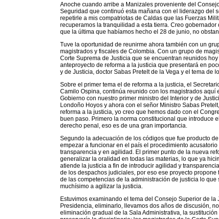
Anoche cuando arribe a Manizales proveniente del Consejo
Seguridad que continuó esta mañana con el liderazgo del s
repetirle a mis compatriotas de Caldas que las Fuerzas Milit
recuperamos la tranquilidad a esta tierra. Creo gobernado
que la última que habíamos hecho el 28 de junio, no obstan
Tuve la oportunidad de reunirme ahora también con un grupo
magistrados y fiscales de Colombia. Con un grupo de magi
Corte Suprema de Justicia que se encuentran reunidos hoy 
anteproyecto de reforma a la justicia que presentará en poc
y de Justicia, doctor Sabas Pretelt de la Vega y el tema de lo
Sobre el primer tema el de reforma a la justicia, el Secretar
Camilo Ospina, continúa reunido con los magistrados aqu
Gobierno con nuestro primer ministro del Interior y de Justi
Londoño Hoyos y ahora con el señor Ministro Sabas Pretelt,
reforma a la justicia, yo creo que hemos dado con el Congre
buen paso. Primero la norma constitucional que introduce el
derecho penal, eso es de una gran importancia.
Segundo la adecuación de los códigos que fue producto de l
empezar a funcionar en el país el procedimiento acusatorio y
transparencia y en agilidad. El primer punto de la nueva re
generalizar la oralidad en todas las materias, lo que ya hic
atiende la justicia a fin de introducir agilidad y transpare
de los despachos judiciales, por eso ese proyecto propone t
de las competencias de la administración de justicia lo que
muchísimo a agilizar la justicia.
Estuvimos examinando el tema del Consejo Superior de la 
Presidencia, eliminarlo, llevamos dos años de discusión, n
eliminación gradual de la Sala Administrativa, la sustitució