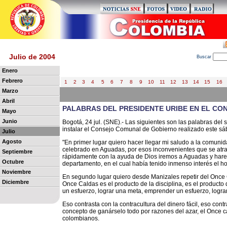
Julio de 2004
B
uscar
Enero
Febrero
1
2
3
4
5
6
7
8
9
10
11
12
13
14
15
16
Marzo
Abril
PALABRAS DEL PRESIDENTE URIBE EN EL C
Mayo
Junio
Bogotá, 24 jul. (SNE).- Las siguientes son las palabras del 
instalar el Consejo Comunal de Gobierno realizado este s
Julio
Agosto
"En primer lugar quiero hacer llegar mi saludo a la comun
celebrado en Aguadas, por esos inconvenientes que se atra
Septiembre
rápidamente con la ayuda de Dios iremos a Aguadas y harem
Octubre
departamento, en el cual había tenido inmenso interés el 
Noviembre
En segundo lugar quiero desde Manizales repetir del Once 
Diciembre
Once Caldas es el producto de la disciplina, es el producto 
un esfuerzo, lograr una meta, emprender un esfuerzo, lograr
Eso contrasta con la contracultura del dinero fácil, eso cont
concepto de ganárselo todo por razones del azar, el Once
colombianos.