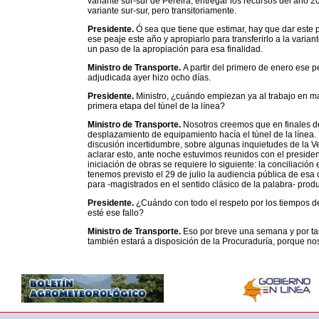
variante sur-sur de Pereira, entregar los recursos del año 
variante sur-sur, pero transitoriamente.
Presidente.
Ó sea que tiene que estimar, hay que dar este p
ese peaje este año y apropiarlo para transferirlo a la varia
un paso de la apropiación para esa finalidad.
Ministro de Transporte.
A partir del primero de enero ese p
adjudicada ayer hizo ocho días.
Presidente.
Ministro, ¿cuándo empiezan ya al trabajo en mate
primera etapa del túnel de la línea?
Ministro de Transporte.
Nosotros creemos que en finales de
desplazamiento de equipamiento hacía el túnel de la línea
discusión incertidumbre, sobre algunas inquietudes de la V
aclarar esto, ante noche estuvimos reunidos con el preside
iniciación de obras se requiere lo siguiente: la conciliaci
tenemos previsto el 29 de julio la audiencia pública de esa 
para -magistrados en el sentido clásico de la palabra- producir
Presidente.
¿Cuándo con todo el respeto por los tiempos de
esté ese fallo?
Ministro de Transporte.
Eso por breve una semana y por tar
también estará a disposición de la Procuraduría, porque nos