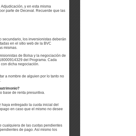
 Adjudicación, y en esta misma
 por parte de Deceval. Recuerde que las
o secundario, los inversionistas deberán
tadas en el sitio web de la BVC
las mismas.
isionistas de Bolsa y la negociación de
a 018000914329 del Programa. Cada
do con dicha negociación.
tar a nombre de alguien por lo tanto no
.
 patrimonio?
io base de renta presuntiva.
z haya entregado la cuota inicial del
 impago en caso que el mismo no desee
de cualquiera de las cuotas pendientes
s pendientes de pago. Así mismo los