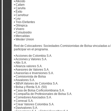
• Alkosto
• Cafam
• Carulla
• Éxito
• Carrefour
• Ley
• Tres Elefantes
• Olímpica
• Vivero
• Colsubsidio
• Mercaldas
• Wester Union
Red de Colocadores: Sociedades Comisionistas de Bolsa vinculadas a l
participar en el programa.
• Acciones de Colombia S.A.
• Acciones y Valores S.A.
• Afin S.A.
• Alianza valores S.A.
• Asesores de Valores S.A.
• Asesorías e Inversiones S.A.
• Comisionista de Bolsa
• Asvalores S.A.
• BBVA Valores de Colombia S.A.
• Bolsa y Renta S.A. (50)
• Casa de Bolsa Corficolombiana S.A.
• Compañía de Profesionales de Bolsa S.A.
• Corredores Asociados S.A.
• Correval S.A.
• Crear Valores Colombia S.A.
• Davivalores S.A.