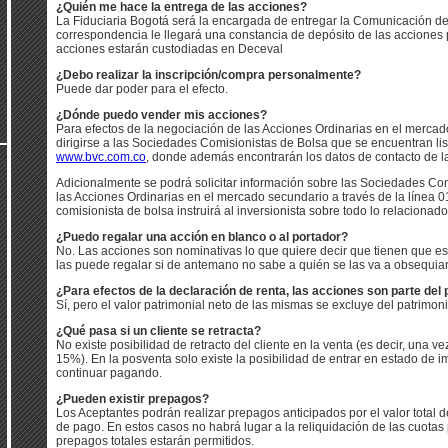
¿Quién me hace la entrega de las acciones?
La Fiduciaria Bogotá será la encargada de entregar la Comunicación de
correspondencia le llegará una constancia de depósito de las acciones
acciones estarán custodiadas en Deceval
¿Debo realizar la inscripción/compra personalmente?
Puede dar poder para el efecto.
¿Dónde puedo vender mis acciones?
Para efectos de la negociación de las Acciones Ordinarias en el mercad
dirigirse a las Sociedades Comisionistas de Bolsa que se encuentran lis
www.bvc.com.co
, donde además encontrarán los datos de contacto de 
Adicionalmente se podrá solicitar información sobre las Sociedades Com
las Acciones Ordinarias en el mercado secundario a través de la líne
comisionista de bolsa instruirá al inversionista sobre todo lo relaciona
¿Puedo regalar una acción en blanco o al portador?
No. Las acciones son nominativas lo que quiere decir que tienen que es
las puede regalar si de antemano no sabe a quién se las va a obsequiar
¿Para efectos de la declaración de renta, las acciones son parte del
Sí, pero el valor patrimonial neto de las mismas se excluye del patrimon
¿Qué pasa si un cliente se retracta?
No existe posibilidad de retracto del cliente en la venta (es decir, una ve
15%). En la posventa solo existe la posibilidad de entrar en estado de
continuar pagando.
¿Pueden existir prepagos?
Los Aceptantes podrán realizar prepagos anticipados por el valor total 
de pago. En estos casos no habrá lugar a la reliquidación de las cuota
prepagos totales estarán permitidos.