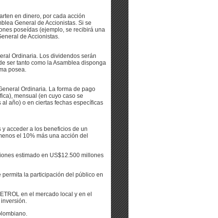
arten en dinero, por cada acción
mblea General de Accionistas. Si se
ones poseídas (ejemplo, se recibirá una
eneral de Accionistas.
ral Ordinaria. Los dividendos serán
uede ser tanto como la Asamblea disponga
sma posea.
General Ordinaria. La forma de pago
fica), mensual (en cuyo caso se
al año) o en ciertas fechas específicas
s y acceder a los beneficios de un
 menos el 10% más una acción del
ersiones estimado en US$12.500 millones
ermita la participación del público en
PETROL en el mercado local y en el
inversión.
colombiano.