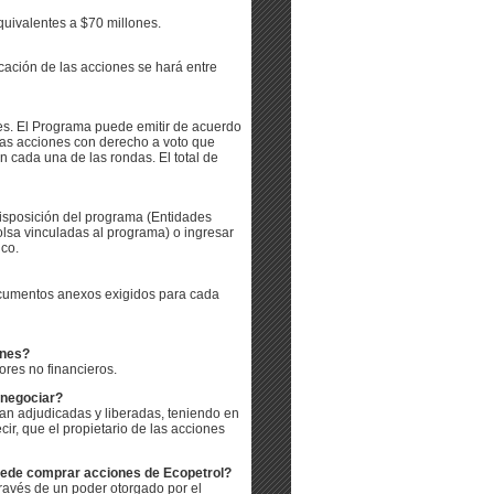
uivalentes a $70 millones.
icación de las acciones se hará entre
nes. El Programa puede emitir de acuerdo
las acciones con derecho a voto que
n cada una de las rondas. El total de
disposición del programa (Entidades
olsa vinculadas al programa) o ingresar
ico.
documentos anexos exigidos para cada
ones?
res no financieros.
 negociar?
n adjudicadas y liberadas, teniendo en
r, que el propietario de las acciones
uede comprar acciones de Ecopetrol?
través de un poder otorgado por el