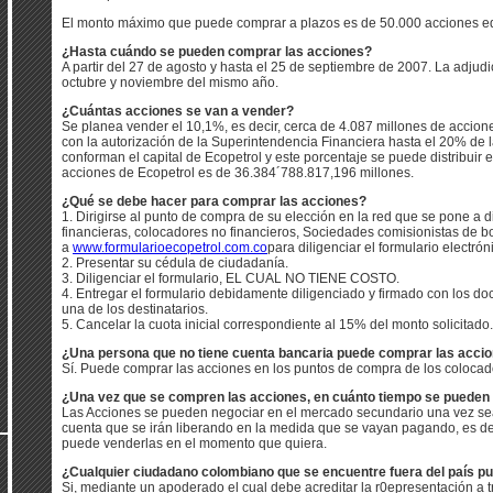
El monto máximo que puede comprar a plazos es de 50.000 acciones eq
¿Hasta cuándo se pueden comprar las acciones?
A partir del 27 de agosto y hasta el 25 de septiembre de 2007. La adjud
octubre y noviembre del mismo año.
¿Cuántas acciones se van a vender?
Se planea vender el 10,1%, es decir, cerca de 4.087 millones de accio
con la autorización de la Superintendencia Financiera hasta el 20% de 
conforman el capital de Ecopetrol y este porcentaje se puede distribuir e
acciones de Ecopetrol es de 36.384´788.817,196 millones.
¿Qué se debe hacer para comprar las acciones?
1. Dirigirse al punto de compra de su elección en la red que se pone a 
financieras, colocadores no financieros, Sociedades comisionistas de b
a
www.formularioecopetrol.com.co
para diligenciar el formulario electrón
2. Presentar su cédula de ciudadanía.
3. Diligenciar el formulario, EL CUAL NO TIENE COSTO.
4. Entregar el formulario debidamente diligenciado y firmado con los 
una de los destinatarios.
5. Cancelar la cuota inicial correspondiente al 15% del monto solicitado.
¿Una persona que no tiene cuenta bancaria puede comprar las acci
Sí. Puede comprar las acciones en los puntos de compra de los colocado
¿Una vez que se compren las acciones, en cuánto tiempo se pueden
Las Acciones se pueden negociar en el mercado secundario una vez sea
cuenta que se irán liberando en la medida que se vayan pagando, es deci
puede venderlas en el momento que quiera.
¿Cualquier ciudadano colombiano que se encuentre fuera del país p
Si, mediante un apoderado el cual debe acreditar la r0epresentación a 