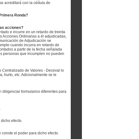
se acreditará con la cédula de
a Primera Ronda?
 las acciones?
tado e incurre en un retardo de treinta
as Acciones Ordinarias a él adjudicadas,
omunicación de Adjudicación se
umple cuando incurra en retardo de
ntados a partir de la fecha señalada
 las personas que incumplen no pueden
o Centralizado de Valores - Deceval lo
a, hurto, etc. Adicionalmente se le
diligenciar formularios diferentes para
.
 dicho efecto.
conste el poder para dicho efecto.