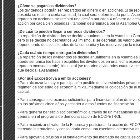
¿Cómo se pagan los dividendos?
Los dividendos podrán ser repartidos en dinero o en acciones. Si se rep
poseída se recibirá cierta cantidad, la cual será determinada por la Asa
reparten en acciones, se recibirá una acción por cada X número de acci
acción por cada cien poseídas), también determinada por la Asamblea G
¿De cuánto pueden llegar a ser esos dividendos?
La repartición de dividendos se decide anualmente en la Asamblea Gene
cero si se decide no decretarlos. Así mismo, si se decretan, su valor p
dependiendo de las utilidades de la compañía y las reservas que la mi
¿Cada cuánto tiempo entregarán dividendos?
La repartición de los dividendos se decide anualmente en la Asamblea 
puede ser única (se hacen exigibles los dividendos en una fecha especí
reparten mensualmente), trimestral (se reparten dividendos cuatro veces 
que decida la Asamblea.
¿Por qué Ecopetrol va a emitir acciones?
• Para alcanzar la mayor participación posible de inversionistas privado
régimen de sociedad de economía mixta, mediante la colocación de al
capital.
• Para conseguir los recursos suficientes para financiar el plan de inv
en los próximos cinco años y acceder a otras fuentes de financiación.
• Para generar beneficio socioeconómico a través de un mecanismo que p
general en el programa de democratización de ECOPETROL.
• Para maximizar el valor de la Empresa y posicionar la acción de ECO
mercado internacional y consolidarla como una excelente alternativa de 
• Para apoyar la difusión y el fortalecimiento del mercado de capitales 