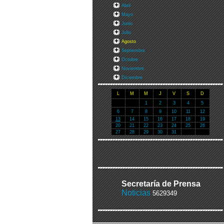
Abril
Mayo
Junio
Julio
Agosto
Septiembre
Octubre
Noviembre
Diciembre
L
M
M
J
V
S
D
1
2
3
4
5
6
7
8
9
10
11
12
13
14
15
16
17
18
19
20
21
22
23
24
25
26
27
28
29
30
31
Secretaría de Prensa
Noticias
5629349