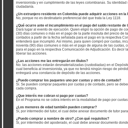
inversionista y en cumplimiento de las leyes colombianas. Su identidad 
ciudadanía.
¿Un extranjero residente en Colombia puede adquirir acciones en l
No, porque no es destinatario preferencial del que trata la Ley 1118.
¿Qué ocurre ante el incumplimiento en el pago del saldo restante de
Dará lugar al evento de ejecución. Quien eligió la opción de pago de con
(30) días comunes o más en el pago de la parte insoluta del precio de l
contados a partir de la fecha señalada para el pago en la respectiva C
entenderá que incumplió. Así mismo, para quien compró por cuotas, inc
noventa (90) días comunes o más en el pago de alguna de las cuotas, co
para el pago en la respectiva Comunicación de Adjudicación. Es decir
liberar las acciones.
¿Las acciones me las entregarán en títulos?
No. las acciones estarán desmaterializadas (custodiadas) en el Depósit
cual beneficia al inversionista, ya que no tendrá ningún riesgo de pérdid
entregará una constancia de depósito de las acciones.
¿Puedo comprar los paquetes uno por cuotas y otro de contado?
Sí. Se pueden comprar paquetes por cuotas y de contado, pero se deben 
cada compra.
¿Que interés me cobran si pago por cuotas?
En el Programa no se cobra interés en la modalidad de pago por cuotas
¿Los menores de edad también pueden comprar?
Sí, por intermedio del tutor, el cual debe anexar documento de tutor para
¿Puedo comprar a nombre de otro? ¿Con qué requisitos?
Si, por intermedio del apoderado, el cual debe anexar documento donde 