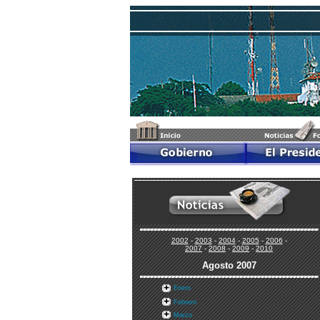
2002
-
2003
-
2004
-
2005
-
2006
-
2007
-
2008
-
2009
-
2010
Agosto 200
7
Enero
Febrero
Marzo