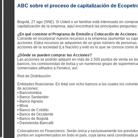
ABC sobre el proceso de capitalización de Ecopetr
Bogotá, 27 ago (SNE). Si Usted o un familiar está interesado en comprar
capitalización de la empresa, aquí encontrará las principales preguntas
¿En qué consiste el Programa de Emisión y Colocación de Acciones 
Consiste en incorporar nuevos recursos a la empresa (aumentar su capi
acciones. Estos recursos se adquieren de un gran número de personas d
acciones de la sociedad (La Nación) y esto es lo que se conoce como d
¿Dónde se pueden comprar las Acciones?
Las acciones se podrán adquirir en más de 2.500 puntos de venta en tod
bancos, los comisionistas de bolsa y un numeroso grupo de supermerca
comerciales afiliados a Fenalco, así:
Red de Distribución:
Entidades financieras: En total son ocho bancos a los cuales los colo
de acciones:
• Bancolombia
• Banco Santander
• Banco Agrario
• Bbva
• Banco de Crédito
• Banco de Occidente
• Banco de Bogotá
• Davivienda-Bancafé
Colocadores no Financieros: Serán única y exclusivamente los previstos
puntos en supermercados en todo el país, cuya tarea será coordinada p