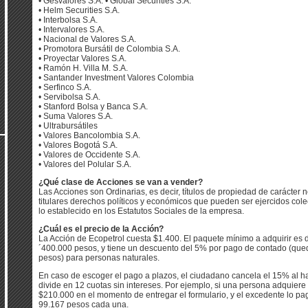
• Gesvalores S.A. • Global Securities S.A.
• Helm Securities S.A.
• Interbolsa S.A.
• Intervalores S.A.
• Nacional de Valores S.A.
• Promotora Bursátil de Colombia S.A.
• Proyectar Valores S.A.
• Ramón H. Villa M. S.A.
• Santander Investment Valores Colombia
• Serfinco S.A.
• Servibolsa S.A.
• Stanford Bolsa y Banca S.A.
• Suma Valores S.A.
• Ultrabursátiles
• Valores Bancolombia S.A.
• Valores Bogotá S.A.
• Valores de Occidente S.A.
• Valores del Polular S.A.
¿Qué clase de Acciones se van a vender?
Las Acciones son Ordinarias, es decir, títulos de propiedad de carácter 
titulares derechos políticos y económicos que pueden ser ejercidos cole
lo establecido en los Estatutos Sociales de la empresa.
¿Cuál es el precio de la Acción?
La Acción de Ecopetrol cuesta $1.400. El paquete mínimo a adquirir es 
´400.000 pesos, y tiene un descuento del 5% por pago de contado (que
pesos) para personas naturales.
En caso de escoger el pago a plazos, el ciudadano cancela el 15% al ha
divide en 12 cuotas sin intereses. Por ejemplo, si una persona adquiere
$210.000 en el momento de entregar el formulario, y el excedente lo pag
99.167 pesos cada una.