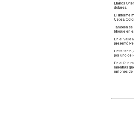
Llanos Orien
dólares.
El informe 
Cepsa Colomb
También se m
bloque en es
En el Valle 
presentó Pet
Entre tanto,
por uno de l
En el Putuma
mientras que
millones de 