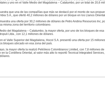
tales y uno en el Valle Medio del Magdalena – Catatumbo, por un total de 20,6 mi
muestra que una de las compañías que más se destacó por el monto de sus propues
ia S.A., que ofertó 40,2 millones de dólares por un bloque en los Llanos Oriental
uestra una oferta por 30,2 millones de dólares de Petro Andina Resources Inc, po
a misma zona del territorio colombiano.
Medio del Magdalena – Catatumbo, la mayor oferta, por uno de los bloques de esa r
ropuli Ltda., con 12,1 millones de dólares.
 en el Valle Superior del Magdalena, Hocol S.A. presentó una oferta por 15 millones
os bloques ubicado en esa zona del país.
yo, la mayor oferta la realizó Petróleos Colombianos Limited, con 7,8 millones de 
 en la Cordillera Oriental, al valor más alto lo reportó Tecnical Integrated Services,
dólares.