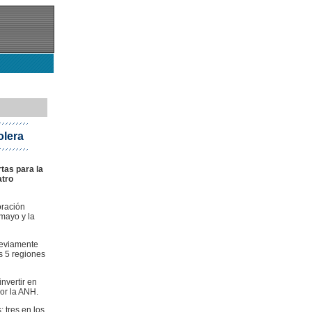
olera
tas para la
atro
oración
mayo y la
reviamente
s 5 regiones
nvertir en
or la ANH.
 tres en los