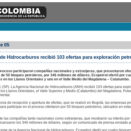
e 05
de Hidrocarburos recibió 103 ofertas para exploración petr
proceso participaron compañías nacionales y extranjeras, que presentaron ofer
 de 50 bloques petroleros, por 346 millones de dólares. Ecopetrol ofertó por cu
es en los Llanos Orientales y uno en el Valle Medio del Magdalena – Catatumbo.
c (SP). La Agencia Nacional de Hidrocarburos (ANH) recibió 103 ofertas para expl
 los Llanos Orientales, el Valle Superior y Medio (Catatumbo) del Magdalena, Putu
iental.
nia de recepción y apertura de ofertas, que se realizó en Bogotá, las empresas p
para participar en el proceso ofertaron por 50 bloques petroleros, ubicados en esta
de las compañías tanto nacionales como extranjeras, que mostraron su interés por i
lcanzaron los 346 millones de dólares, según un comunicado de prensa enviado p
orme de la Agencia Nacional de Hidrocarburos, Ecopetrol ofertó por cuatro bloques: