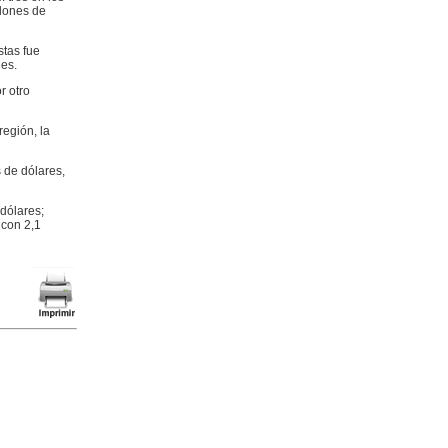
llones de
tas fue
es.
r otro
egión, la
 de dólares,
dólares;
 con 2,1