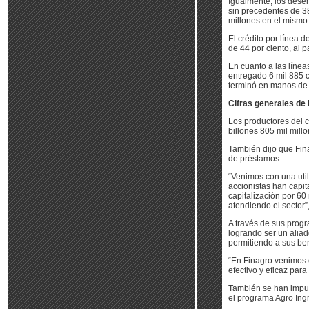
Igualmente, los desem
sin precedentes de 38
millones en el mismo
El crédito por línea 
de 44 por ciento, al 
En cuanto a las líne
entregado 6 mil 885 c
terminó en manos de
Cifras generales de
Los productores del c
billones 805 mil mill
También dijo que Fin
de préstamos.
“Venimos con una util
accionistas han capit
capitalización por 60
atendiendo el sector”
A través de sus progr
logrando ser un aliad
permitiendo a sus bene
“En Finagro venimos
efectivo y eficaz para
También se han impuls
el programa Agro Ingr