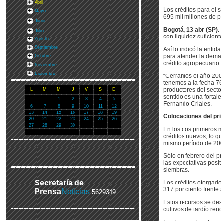
Abril
Los créditos para el
Mayo
695 mil millones de p
Junio
Bogotá, 13 abr (SP).
Julio
con liquidez suficien
Agosto
Septiembre
Así lo indicó la enti
para atender la dema
Octubre
crédito agropecuario 
Noviembre
Diciembre
“Cerramos el año 2007
tenemos a la fecha 76
productores del secto
L
M
M
J
V
S
D
sentido es una fortale
1
2
3
4
5
Fernando Criales.
6
7
8
9
10
11
12
13
14
15
16
17
18
19
Colocaciones del pr
20
21
22
23
24
25
26
27
28
29
30
En los dos primeros 
créditos nuevos, lo q
mismo período de 200
Sólo en febrero del p
las expectativas posi
siembras.
Secretaría de
Los créditos otorgado
317 por ciento frent
Prensa
Noticias
5629349
Estos recursos se des
cultivos de tardío ren