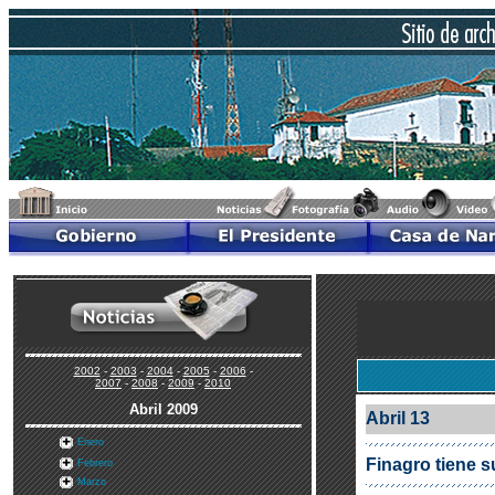
2002
-
2003
-
2004
-
2005
-
2006
-
2007
-
2008
-
2009
-
2010
Abri
l
2009
Abril 13
Enero
Finagro tiene su
Febrero
Marzo