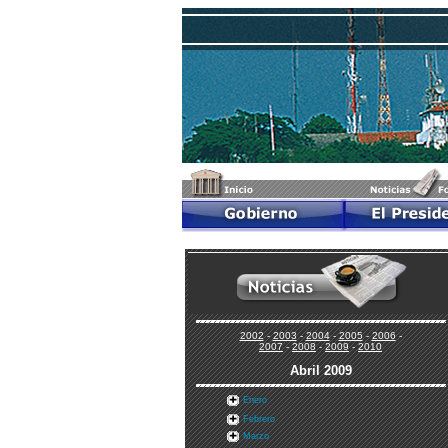
2002
-
2003
-
2004
-
2005
-
2006
-
2007
-
2008
-
2009
-
2010
Abri
l
2009
Enero
Febrero
Marzo