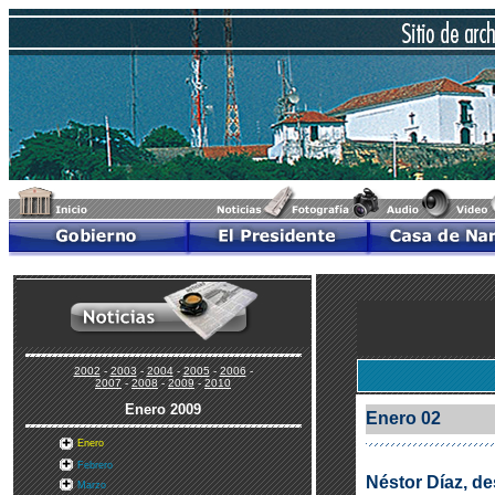
2002
-
2003
-
2004
-
2005
-
2006
-
2007
-
2008
-
2009
-
2010
Enero
2009
Enero 02
Enero
Febrero
Néstor Díaz, d
Marzo