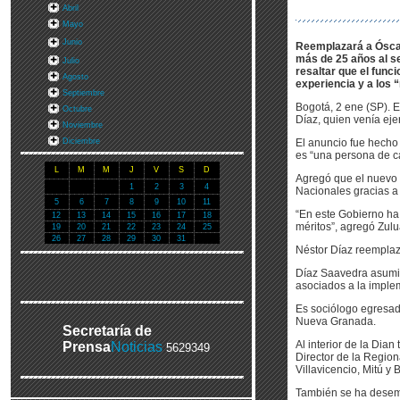
Abril
Mayo
Junio
Reemplazará a Óscar
más de 25 años al se
Julio
resaltar que el func
Agosto
experiencia y a los 
Septiembre
Bogotá, 2 ene (SP). 
Octubre
Díaz, quien venía ej
Noviembre
Diciembre
El anuncio fue hecho 
es “una persona de ca
L
M
M
J
V
S
D
Agregó que el nuevo 
1
2
3
4
Nacionales gracias a 
5
6
7
8
9
10
11
“En este Gobierno ha
12
13
14
15
16
17
18
méritos”, agregó Zul
19
20
21
22
23
24
25
26
27
28
29
30
31
Néstor Díaz reemplaza
Díaz Saavedra asumirá
asociados a la imple
Es sociólogo egresado
Nueva Granada.
Secretaría de
Al interior de la Di
Prensa
Noticias
5629349
Director de la Region
Villavicencio, Mitú 
También se ha desemp