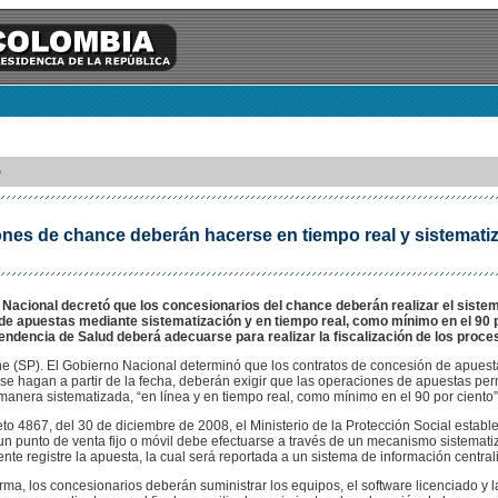
5
nes de chance deberán hacerse en tiempo real y sistemati
 Nacional decretó que los concesionarios del chance deberán realizar el siste
de apuestas mediante sistematización y en tiempo real, como mínimo en el 90 p
endencia de Salud deberá adecuarse para realizar la fiscalización de los proce
ne (SP). El Gobierno Nacional determinó que los contratos de concesión de apuest
se hagan a partir de la fecha, deberán exigir que las operaciones de apuestas pe
manera sistematizada, “en línea y en tiempo real, como mínimo en el 90 por ciento”
to 4867, del 30 de diciembre de 2008, el Ministerio de la Protección Social estable
n punto de venta fijo o móvil debe efectuarse a través de un mecanismo sistemat
te registre la apuesta, la cual será reportada a un sistema de información central
ma, los concesionarios deberán suministrar los equipos, el software licenciado y l