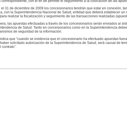
 correspondiente, con el fin de permitir el seguimiento a la colocación de las apue
 el 31 de diciembre de 2009 los concesionarios tendrán que estar en conexión, t
da, con la Superintendencia Nacional de Salud, entidad que deberá establecer un
para realizar la fiscalización y seguimiento de las transacciones realizadas (apuest
ra, las apuestas efectuadas a través de los concesionarios serán enviados al sis
intendencia de Salud. Tanto en concesionarios como en la Superintendencia deber
anismos de seguridad de la información.
indica que “cuando se evidencia que el concesionario ha efectuado apuestas fuera
 haber solicitado autorización de la Superintendencia de Salud, será causal de ter
l contrato”.