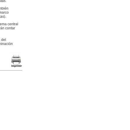
stas.
ambién
 marco
as).
tema central
án contar
 del
minación