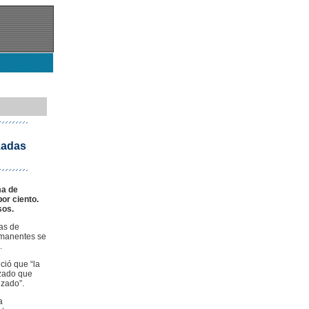
zadas
ma de
or ciento.
sos.
as de
rmanentes se
.
ció que “la
izado que
izado”.
a