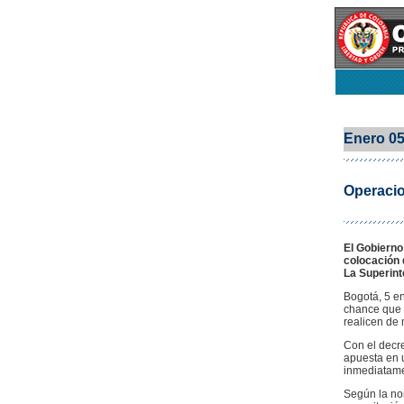
Enero 0
Operacio
El Gobierno
colocación 
La Superint
Bogotá, 5 e
chance que 
realicen de 
Con el decre
apuesta en u
inmediatamen
Según la nor