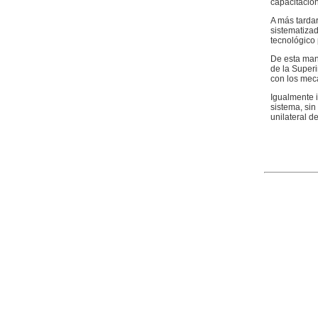
capacitación
A más tardar
sistematiza
tecnológico 
De esta mane
de la Super
con los mec
Igualmente 
sistema, sin
unilateral de