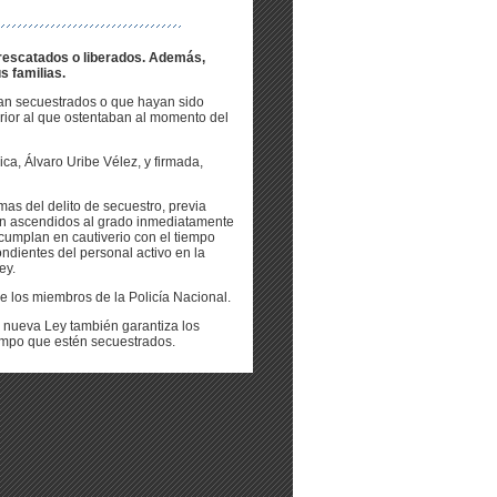
 rescatados o liberados. Además,
s familias.
an secuestrados o que hayan sido
rior al que ostentaban al momento del
ca, Álvaro Uribe Vélez, y firmada,
imas del delito de secuestro, previa
án ascendidos al grado inmediatamente
cumplan en cautiverio con el tiempo
ndientes del personal activo en la
ey.
de los miembros de la Policía Nacional.
 nueva Ley también garantiza los
iempo que estén secuestrados.