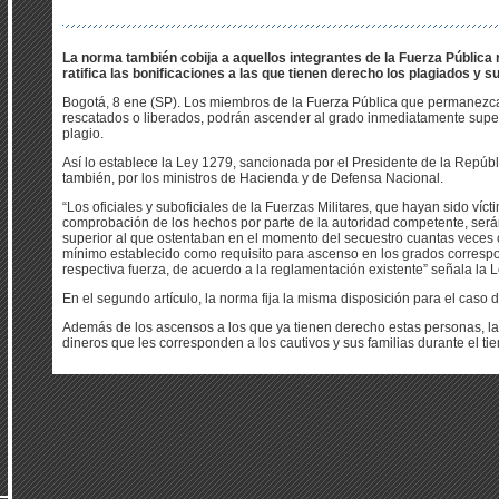
La norma también cobija a aquellos integrantes de la Fuerza Pública
ratifica las bonificaciones a las que tienen derecho los plagiados y su
Bogotá, 8 ene (SP). Los miembros de la Fuerza Pública que permanezc
rescatados o liberados, podrán ascender al grado inmediatamente supe
plagio.
Así lo establece la Ley 1279, sancionada por el Presidente de la Repúbli
también, por los ministros de Hacienda y de Defensa Nacional.
“Los oficiales y suboficiales de la Fuerzas Militares, que hayan sido víct
comprobación de los hechos por parte de la autoridad competente, ser
superior al que ostentaban en el momento del secuestro cuantas veces 
mínimo establecido como requisito para ascenso en los grados correspo
respectiva fuerza, de acuerdo a la reglamentación existente” señala la L
En el segundo artículo, la norma fija la misma disposición para el caso 
Además de los ascensos a los que ya tienen derecho estas personas, la
dineros que les corresponden a los cautivos y sus familias durante el t