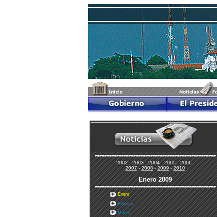
2002
-
2003
-
2004
-
2005
-
2006
-
2007
-
2008
-
2009
-
2010
Enero
2009
Enero
Febrero
Marzo