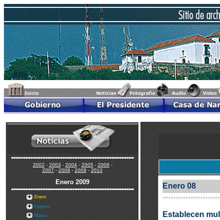
2002
-
2003
-
2004
-
2005
-
2006
-
2007
-
2008
-
2009
-
2010
Enero
2009
Enero 08
Enero
Febrero
Establecen mult
Marzo