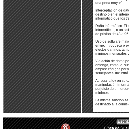
una pena mayor”.
Interceptación de dato
destino o en el inter
informático que los t
Daño informático. El q
informáticos, o un si
de prisión de 48 a 96
Uso de software malici
envíe, introduzca o e
efectos dañinos, tamb
mínimos mensuales v
Violación de datos pe
obtenga, compile, sus
emplee códigos perso
semejantes, incurrirá
Agrega la ley en su 
manipulación informát
perjuicio de un terce
mínimos.
La misma sanción se 
destinado a la comisi