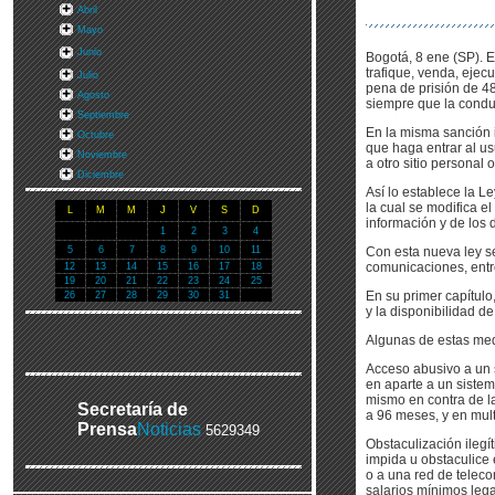
Abril
Mayo
Junio
Bogotá, 8 ene (SP). El
trafique, venda, ejec
Julio
pena de prisión de 4
Agosto
siempre que la condu
Septiembre
En la misma sanción 
Octubre
que haga entrar al us
Noviembre
a otro sitio personal 
Diciembre
Así lo establece la 
la cual se modifica e
L
M
M
J
V
S
D
información y de los d
1
2
3
4
5
6
7
8
9
10
11
Con esta nueva ley se
comunicaciones, entre
12
13
14
15
16
17
18
19
20
21
22
23
24
25
En su primer capítulo
26
27
28
29
30
31
y la disponibilidad de
Algunas de estas me
Acceso abusivo a un s
en aparte a un siste
mismo en contra de la
Secretaría de
a 96 meses, y en mul
Prensa
Noticias
5629349
Obstaculización ilegí
impida u obstaculice 
o a una red de teleco
salarios mínimos leg