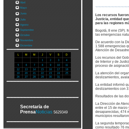
Abril
Mayo
Junio
Los recursos fueron
Justicia, entidad qu
Julio
para las regiones m
Agosto
Septiembre
Bogotá, 8 ene (SP). M
las emergencias natu
Octubre
Noviembre
De acuerdo con la Dir
Diciembre
1.588 emergencias qu
Atención de Desastre
L
M
M
J
V
S
D
Los recursos del Gob
1
2
3
4
de Interior y de Just
5
6
7
8
9
10
11
proceso de asignació
12
13
14
15
16
17
18
La atención del orga
19
20
21
22
23
24
25
deslizamientos, aval
26
27
28
29
30
31
La entidad informó q
deslizamientos con 3
Resultados de las do
La Dirección de Aten
Secretaría de
entre el 15 de marzo 
Prensa
Noticias
desaparecidas, 474 mi
5629349
municipios resultaro
La segunda temporada 
como resultado 76 mu