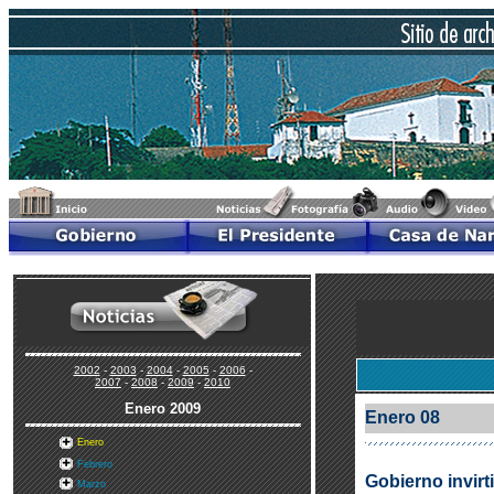
2002
-
2003
-
2004
-
2005
-
2006
-
2007
-
2008
-
2009
-
2010
Enero
2009
Enero 08
Enero
Febrero
Gobierno invirt
Marzo