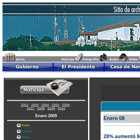
2002
-
2003
-
2004
-
2005
-
2006
-
2007
-
2008
-
2009
-
2010
Enero
2009
Enero 08
Enero
Febrero
28% aumentó lle
Marzo