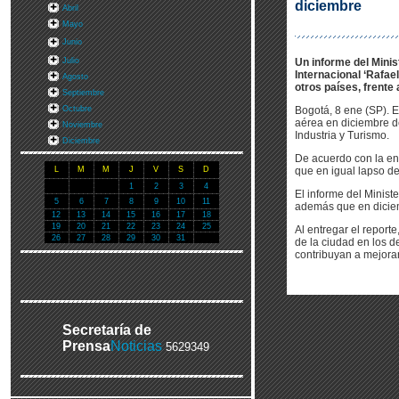
diciembre
Abril
Mayo
Junio
Julio
Un informe del Minis
Internacional ‘Rafae
Agosto
otros países, frente
Septiembre
Octubre
Bogotá, 8 ene (SP). E
aérea en diciembre d
Noviembre
Industria y Turismo.
Diciembre
De acuerdo con la ent
L
M
M
J
V
S
D
que en igual lapso de 
1
2
3
4
El informe del Minist
5
6
7
8
9
10
11
además que en diciem
12
13
14
15
16
17
18
19
20
21
22
23
24
25
Al entregar el report
26
27
28
29
30
31
de la ciudad en los 
contribuyan a mejora
Secretaría de
Prensa
Noticias
5629349