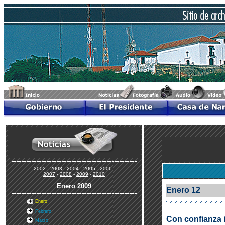
2002
-
2003
-
2004
-
2005
-
2006
-
2007
-
2008
-
2009
-
2010
Enero
2009
Enero 12
Enero
Febrero
Con confianza i
Marzo