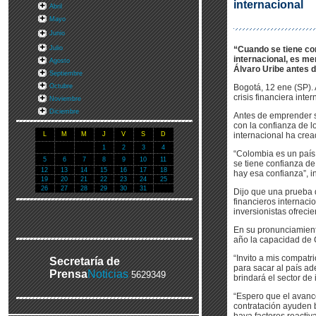
internacional
Abril
Mayo
Junio
Julio
“Cuando se tiene con
internacional, es me
Agosto
Álvaro Uribe antes d
Septiembre
Octubre
Bogotá, 12 ene (SP). 
crisis financiera inte
Noviembre
Diciembre
Antes de emprender su
con la confianza de l
L
M
M
J
V
S
D
internacional ha cre
1
2
3
4
“Colombia es un país 
5
6
7
8
9
10
11
se tiene confianza de
12
13
14
15
16
17
18
hay esa confianza”, i
19
20
21
22
23
24
25
26
27
28
29
30
31
Dijo que una prueba 
financieros internaci
inversionistas ofreci
En su pronunciamient
año la capacidad de 
“Invito a mis compatr
Secretaría de
para sacar al país ad
Prensa
Noticias
5629349
brindará el sector de
“Espero que el avance
contratación ayuden b