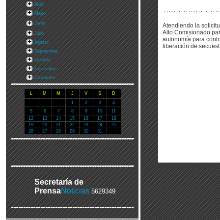
Abril
Mayo
Junio
Atendiendo la solicit
Alto Comisionado par 
Julio
autonomía para contra
Agosto
liberación de secuest
Septiembre
Octubre
Noviembre
Diciembre
L
M
M
J
V
S
D
1
2
3
4
5
6
7
8
9
10
11
12
13
14
15
16
17
18
19
20
21
22
23
24
25
26
27
28
29
30
31
Secretaría de
Prensa
Noticias
5629349