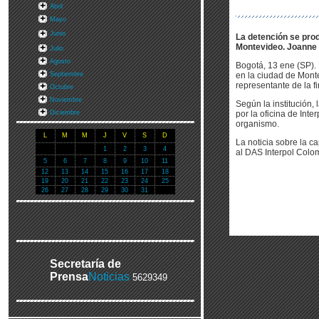
Abril
Mayo
Junio
La detención se prod
Montevideo. Joanne 
Julio
Agosto
Bogotá, 13 ene (SP).
Septiembre
en la ciudad de Mont
representante de la 
Octubre
Noviembre
Según la institución,
Diciembre
por la oficina de Int
organismo.
L
M
M
J
V
S
D
La noticia sobre la c
1
2
3
4
al DAS Interpol Colo
5
6
7
8
9
10
11
12
13
14
15
16
17
18
19
20
21
22
23
24
25
26
27
28
29
30
31
Secretaría de
Prensa
Noticias
5629349