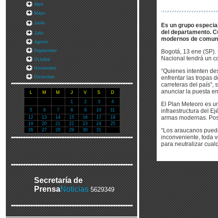
Abril
Mayo
Junio
Es un grupo especial
del departamento. C
Julio
modernos de comuni
Agosto
Septiembre
Bogotá, 13 ene (SP). 
Nacional tendrá un c
Octubre
Noviembre
“Quienes intenten des
Diciembre
enfrentar las tropas 
carreteras del país",
anunciar la puesta e
L
M
M
J
V
S
D
1
2
3
4
El Plan Meteoro es un
5
6
7
8
9
10
11
infraestructura del E
armas modernas. Pose
12
13
14
15
16
17
18
19
20
21
22
23
24
25
“Los araucanos puede
26
27
28
29
30
31
inconveniente, toda ve
para neutralizar cualq
Secretaría de
Prensa
Noticias
5629349