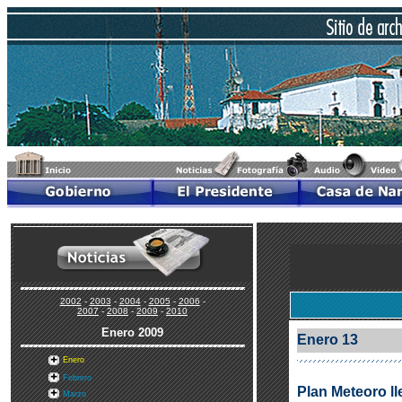
2002
-
2003
-
2004
-
2005
-
2006
-
2007
-
2008
-
2009
-
2010
Enero
2009
Enero 13
Enero
Febrero
Plan Meteoro l
Marzo