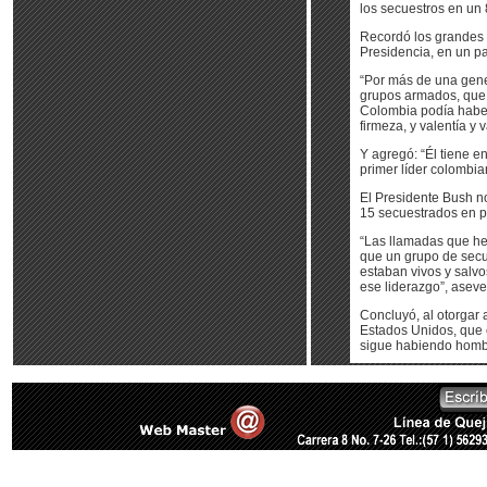
los secuestros en un 
Recordó los grandes 
Presidencia, en un pa
“Por más de una gener
grupos armados, que 
Colombia podía haber
firmeza, y valentía y 
Y agregó: “Él tiene e
primer líder colombia
El Presidente Bush no
15 secuestrados en po
“Las llamadas que he 
que un grupo de secu
estaban vivos y salvo
ese liderazgo”, asev
Concluyó, al otorgar 
Estados Unidos, que e
sigue habiendo hombr