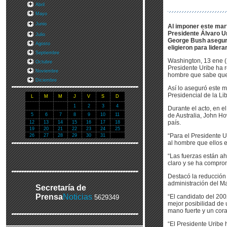
Abril
Mayo
Junio
Al imponer este mart
Presidente Álvaro Ur
Julio
George Bush aseguró
Agosto
eligieron para lidera
Septiembre
Washington, 13 ene (
Octubre
Presidente Uribe ha 
Noviembre
hombre que sabe que 
Diciembre
Así lo aseguró este m
Presidencial de la Li
L
M
M
J
V
S
D
1
2
3
4
Durante el acto, en e
5
6
7
8
9
10
11
de Australia, John Ho
país.
12
13
14
15
16
17
18
19
20
21
22
23
24
25
“Para el Presidente 
26
27
28
29
30
31
al hombre que ellos e
“Las fuerzas están ah
claro y se ha comprom
Destacó la reducción 
administración del M
Secretaría de
Prensa
Noticias
“El candidato del 200
5629349
mejor posibilidad de
mano fuerte y un cor
“El Presidente Uribe