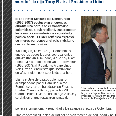
mundo”, le dijo Tony Blair al Presidente Uribe
El ex Primer Ministro del Reino Unido
(1997-2007) sostuvo un encuentro,
durante una hora, con el Mandatario
colombiano, a quien felicitó, tras conocer
los avances en materia de seguridad y
política social. El líder británico expresó
su interés por conocer el país y visitarlo
cuando le sea posible.
Washington, 13 ene (SP). “Colombia es
uno de los pocos lugares sobresalientes
que existen en el mundo”, le dijo hoy el ex
Primer Ministro del Reino Unido, Tony Blair
(1997-2007), al Presidente Álvaro Uribe
Vélez, tras el encuentro que sostuvieron,
en Washington, por espacio de una hora.
Blair y el Jefe de Estado colombiano,
acompañados por el Canciller Jaime
Bermúdez y las embajadoras en Estados
“Colombia es uno de los poco
Unidos, Carolina Barco, y ante la ONU,
mundo” (
Colombia is one of 
hoy el ex Primer Ministro del
Claudia Blum, tuvieron un diálogo valioso y
Presidente Álvaro Uribe, tra
cordial, en el que repasaron temas de
hora en la Embajada de Col
política internacional y seguridad y los avances y retos de Colombia.
Tras conocer la situación actual del país en materia de seguridad y polít