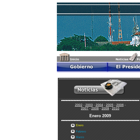
2002
-
2003
-
2004
-
2005
-
2006
-
2007
-
2008
-
2009
-
2010
Enero
2009
Enero
Febrero
Marzo