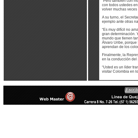
“Pero también con mu
con todos ustedes en
volver muchas veces 
A su turno, el Secret
ejemplo ante otras n
“Es muy difícil no am
gran determinación. 
mundo que tienen tan
Álvaro Uribe, porque
aprendan de los colo
Finalmente, la Repre
en la conducción del 
“Usted es un líder t
visitar Colombia en lo