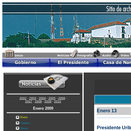
2002
-
2003
-
2004
-
2005
-
2006
-
2007
-
2008
-
2009
-
2010
Enero
2009
Enero 13
Enero
Febrero
Presidente Uri
Marzo