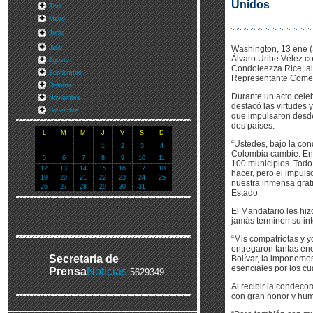
Unidos
Abril
Mayo
Junio
Julio
Washington, 13 ene (
Álvaro Uribe Vélez c
Agosto
Condoleezza Rice; al
Septiembre
Representante Comerc
Octubre
Durante un acto cele
Noviembre
destacó las virtudes 
Diciembre
que impulsaron desde
dos países.
L
M
M
J
V
S
D
“Ustedes, bajo la co
1
2
3
4
Colombia cambie. En 
5
6
7
8
9
10
11
100 municipios. Todo
12
13
14
15
16
17
18
hacer, pero el impul
19
20
21
22
23
24
25
nuestra inmensa grati
26
27
28
29
30
31
Estado.
El Mandatario les hiz
jamás terminen su in
“Mis compatriotas y y
entregaron tantas ene
Secretaría de
Bolívar, la imponemos
esenciales por los c
Prensa
Noticias
5629349
Al recibir la condeco
con gran honor y hum