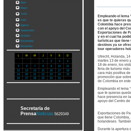
Abril
Mayo
Junio
Empleando el lema “
es que te quieras q
Julio
Colombia hace prese
Agosto
con el apoyo del Ce
Septiembre
Exportaciones de Pa
Octubre
y en el cual ha podi
turísticas que tien
Noviembre
destinos ya se ofre
Diciembre
tour operadores ho
L
M
M
J
V
S
D
Utrecht, Holanda, 14
martes 13 de enero 
1
2
3
4
18 de enero, los visi
5
6
7
8
9
10
11
feria de turismo más
12
13
14
15
16
17
18
cara más positiva de
19
20
21
22
23
24
25
promoción que sobre 
26
27
28
29
30
31
de Colombia en este 
Empleando el lema “
que te quieras qued
hace presencia en la 
apoyo del Centro de
Secretaría de
Prensa
Noticias
Exportaciones de País
5629349
que tiene Colombia, 
holandeses. También 
Durante la apertura d