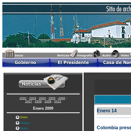
2002
-
2003
-
2004
-
2005
-
2006
-
2007
-
2008
-
2009
-
2010
Enero
2009
Enero 14
Enero
Febrero
Colombia prese
Marzo