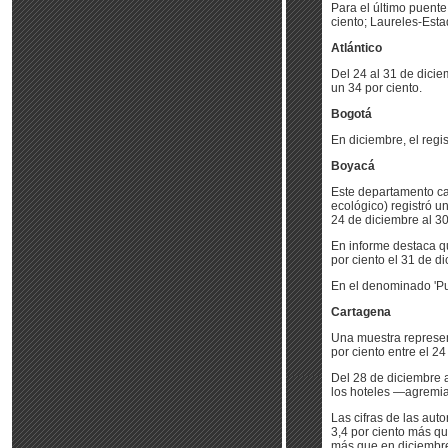
Para el último puente
ciento; Laureles-Esta
Atlántico
Del 24 al 31 de dicie
un 34 por ciento.
Bogotá
En diciembre, el regis
Boyacá
Este departamento car
ecológico) registró 
24 de diciembre al 30
En informe destaca q
por ciento el 31 de d
En el denominado 'Pu
Cartagena
Una muestra represen
por ciento entre el 2
Del 28 de diciembre a
los hoteles —agremia
Las cifras de las aut
3,4 por ciento más qu
más que en diciembre