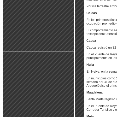
Por vía terrestre ar
Caldas
En los primeros días 
ocupación promedio d
El comportamiento se r
“excepcional” atenció
Cauca
Cauca registró un 32
En el Puente de Reye
principalmente en las
Huila
En Neiva, en la seman
En municipios como S
semana del 31 de dic
Arqueológico el princi
Magdalena
Santa Marta registró 
En el Puente de Reye
Corredor Turístico y e
Meta