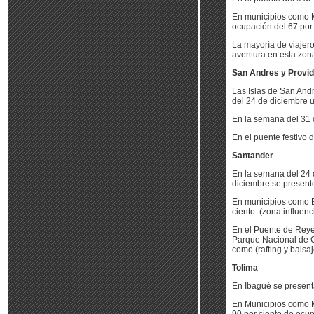
En municipios como M
ocupación del 67 por 
La mayoría de viajer
aventura en esta zona
San Andres y Provi
Las Islas de San Andr
del 24 de diciembre 
En la semana del 31 
En el puente festivo 
Santander
En la semana del 24 
diciembre se presento
En municipios como B
ciento. (zona influe
En el Puente de Reyes
Parque Nacional de Ch
como (rafting y balsaj
Tolima
En Ibagué se presenta
En Municipios como M