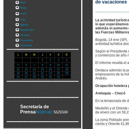
de vacaciones
Abril
Mayo
Junio
Julio
La actividad turíst
lo que esperábamos”,
Agosto
además el aumento de
Septiembre
las Fuerzas Militares
Octubre
Bogota, 14 ene (SP).
Noviembre
actividad turística 
Diciembre
Según el Presidente d
L
M
M
J
V
S
D
y comienzos de año n
1
2
3
4
El informe resalta el 
5
6
7
8
9
10
11
12
13
14
15
16
17
18
Destaca además la pre
19
20
21
22
23
24
25
empresarios de la hot
26
27
28
29
30
31
Andrés.
Ocupación hotelera 
Antioquia – Chocó
En la temporada de d
Secretaría de
Medellín y el Oriente
Prensa
Noticias
5629349
de enero con un 56,22
La zona Poblado pres
ciento y Oriente 41,86