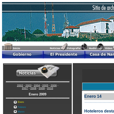
2002
-
2003
-
2004
-
2005
-
2006
-
2007
-
2008
-
2009
-
2010
Enero
2009
Enero 14
Enero
Febrero
Hoteleros dest
Marzo