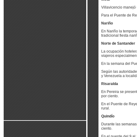
Villavicencio manejó
Para el Puente de Rey
Nariño
En Nariño la temporad
tradicional fiesta na
Norte de Santander
La ocupación hotelera
viajeros especialmen
En la semana del Puen
Según las autoridades
y Venezuela a local
Risaralda
En Pereira se present
por ciento.
En el Puente de Reyes
rural.
Quindío
Durante las semanas 
ciento.
En el puente del 9 al