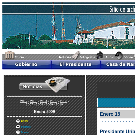
2002
-
2003
-
2004
-
2005
-
2006
-
2007
-
2008
-
2009
-
2010
Enero
2009
Enero 15
Enero
Febrero
Presidente Urib
Marzo