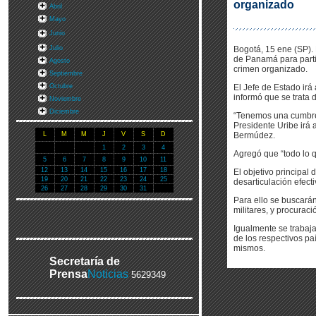
organizado
Abril
Mayo
Junio
Julio
Bogotá, 15 ene (SP). 
de Panamá para parti
Agosto
crimen organizado.
Septiembre
Octubre
El Jefe de Estado ir
informó que se trata
Noviembre
Diciembre
“Tenemos una cumbre 
Presidente Uribe irá 
L
M
M
J
V
S
D
Bermúdez.
1
2
3
4
Agregó que “todo lo 
5
6
7
8
9
10
11
12
13
14
15
16
17
18
El objetivo principal
19
20
21
22
23
24
25
desarticulación efect
26
27
28
29
30
31
Para ello se buscarán 
militares, y procuració
Igualmente se trabaja
de los respectivos pa
mismos.
Secretaría de
Prensa
Noticias
5629349