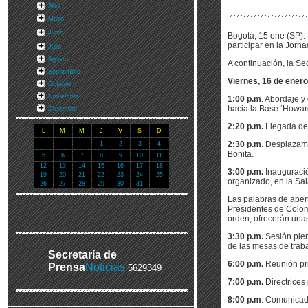
Abril
Mayo
Junio
Bogotá, 15 ene (SP).
participar en la Jor
Julio
Agosto
A continuación, la Se
Septiembre
Viernes, 16 de ener
Octubre
Noviembre
1:00 p.m
. Abordaje y
hacia la Base ‘Howar
Diciembre
2:20 p.m.
Llegada del
L
M
M
J
V
S
D
2:30 p.m
. Desplazami
1
2
3
4
Bonita.
5
6
7
8
9
10
11
12
13
14
15
16
17
18
3:00 p.m.
Inauguració
19
20
21
22
23
24
25
organizado, en la Sal
26
27
28
29
30
31
Las palabras de apert
Presidentes de Colom
orden, ofrecerán unas
3:30 p.m.
Sesión plen
de las mesas de traba
Secretaría de
6:00 p.m.
Reunión pri
Prensa
Noticias
5629349
7:00 p.m.
Directrices
8:00 p.m
. Comunicad