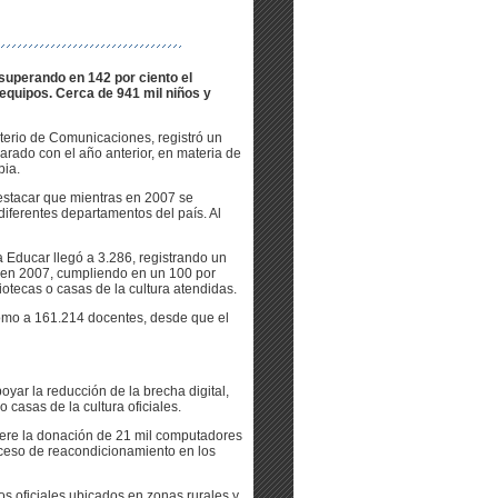
superando en 142 por ciento el
equipos. Cerca de 941 mil niños y
terio de Comunicaciones, registró un
rado con el año anterior, en materia de
bia.
destacar que mientras en 2007 se
diferentes departamentos del país. Al
 Educar llegó a 3.286, registrando un
as en 2007, cumpliendo en un 100 por
liotecas o casas de la cultura atendidas.
como a 161.214 docentes, desde que el
yar la reducción de la brecha digital,
casas de la cultura oficiales.
ere la donación de 21 mil computadores
oceso de reacondicionamiento en los
 oficiales ubicados en zonas rurales y