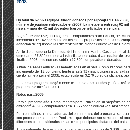
2008
Un total de 67.563 equipos fueron donados por el programa en 2008, 
número de equipos entregados en 2007. La meta era entregar 62 mil 
niñas, y más de 42 mil docentes fueron beneficiados en el país.
Bogotá, 15 ene (SP). El Programa Computadores para Educar, del Minis
incremento de 142 por ciento en las metas propuestas en el 2008, compa
donación de equipos a las diferentes instituciones educativas de Colom
Así lo dio a conocer la Directora del Programa, Martha Castellanos, al 
entregaron 27.856 equipos a las instituciones educativas rurales de los 
finalizar 2008 este número subió a 67.801 computadores donados.
A nivel de sedes educativas beneficiadas en el país, Computadores para
incremento del 12 por ciento frente a las 2.927 instituciones alcanzad
ciento la meta para el 2008, establecida en 3.270 colegios oficiales, bib
En 2008 el programa llegó a beneficiar a 3’820.307 niños y niñas, así 
programa se inició en 2001.
Retos para 2009
Para el presente año, Computadores para Educar, en su propósito de apo
entregará 49.267 computadores en 3.856 sedes educativas, bibliotecas o 
Para cumplir esta meta, además del compromiso del programa, se requi
con procesador superior a Pentium II, que deberán ser sometidos al pr
diferentes centros ubicados en las cinco principales ciudades del país.
Adicionalmente dará acompañamiento educativo a más de 3.800 colegios