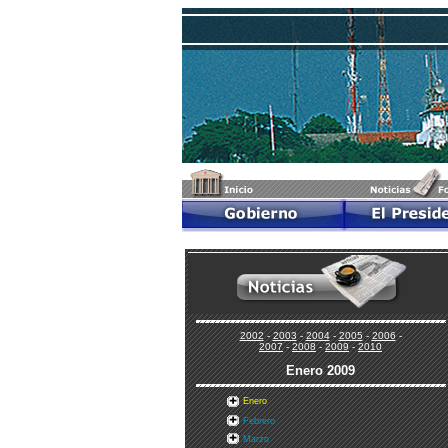
2002
-
2003
-
2004
-
2005
-
2006
-
2007
-
2008
-
2009
-
2010
Enero
2009
Enero
Febrero
Marzo