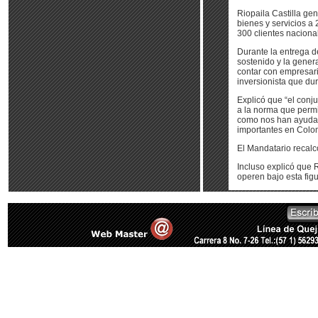
Riopaila Castilla ge
bienes y servicios a
300 clientes naciona
Durante la entrega d
sostenido y la gener
contar con empresari
inversionista que du
Explicó que “el conj
a la norma que permi
como nos han ayudado
importantes en Colo
El Mandatario recalc
Incluso explicó que R
operen bajo esta fig