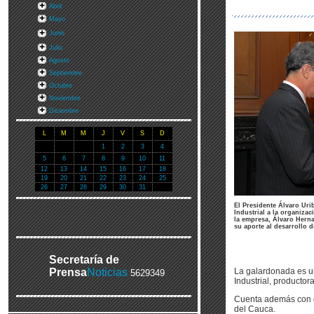
Abril
Mayo
Junio
Julio
Agosto
Septiembre
Octubre
Noviembre
Diciembre
L
M
M
J
V
S
D
1
2
3
4
5
6
7
8
9
10
11
12
13
14
15
16
17
18
19
20
21
22
23
24
25
26
27
28
29
30
31
El Presidente Álvaro Uri
Industrial a la organizac
la empresa, Álvaro Hern
su aporte al desarrollo d
Secretaría de
Prensa
Noticias
La galardonada es un
5629349
Industrial, productor
Cuenta además con do
del Cauca.