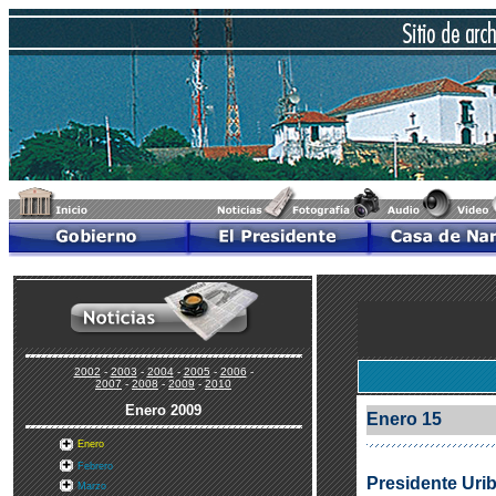
2002
-
2003
-
2004
-
2005
-
2006
-
2007
-
2008
-
2009
-
2010
Enero
2009
Enero 15
Enero
Febrero
Presidente Urib
Marzo