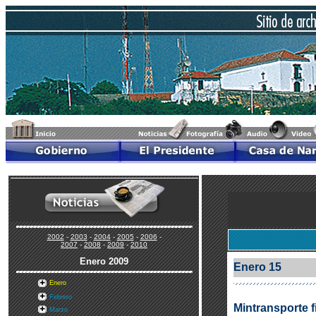
2002
-
2003
-
2004
-
2005
-
2006
-
2007
-
2008
-
2009
-
2010
Enero
2009
Enero 15
Enero
Febrero
Mintransporte fi
Marzo