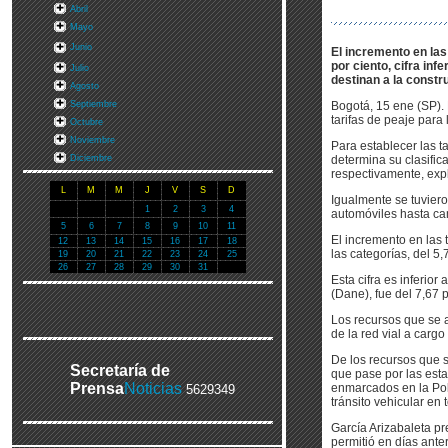
Abril
Mayo
Junio
El incremento en las 
por ciento, cifra inf
Julio
destinan a la constr
Agosto
Septiembre
Bogotá, 15 ene (SP). 
tarifas de peaje para 
Octubre
Noviembre
Para establecer las ta
Diciembre
determina su clasific
respectivamente, expli
L
M
M
J
V
S
D
Igualmente se tuviero
1
2
3
4
automóviles hasta ca
5
6
7
8
9
10
11
El incremento en las 
12
13
14
15
16
17
18
las categorías, del 5,7
19
20
21
22
23
24
25
26
27
28
29
30
31
Esta cifra es inferio
(Dane), fue del 7,67 p
Los recursos que se a
de la red vial a cargo
De los recursos que 
Secretaría de
que pase por las est
Prensa
Noticias
enmarcados en la Pol
5629349
tránsito vehicular en 
García Arizabaleta pr
permitió en días ante