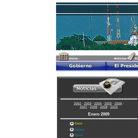
2002
-
2003
-
2004
-
2005
-
2006
-
2007
-
2008
-
2009
-
2010
Enero
2009
Enero
Febrero
Marzo