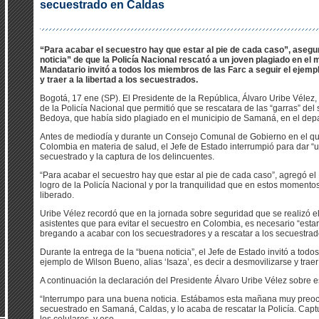
secuestrado en Caldas
“Para acabar el secuestro hay que estar al pie de cada caso”, asegur
noticia” de que la Policía Nacional rescató a un joven plagiado en el
Mandatario invitó a todos los miembros de las Farc a seguir el ejempl
y traer a la libertad a los secuestrados.
Bogotá, 17 ene (SP). El Presidente de la República, Álvaro Uribe Vélez,
de la Policía Nacional que permitió que se rescatara de las “garras” del
Bedoya, que había sido plagiado en el municipio de Samaná, en el dep
Antes de mediodía y durante un Consejo Comunal de Gobierno en el qu
Colombia en materia de salud, el Jefe de Estado interrumpió para dar “u
secuestrado y la captura de los delincuentes.
“Para acabar el secuestro hay que estar al pie de cada caso”, agregó el 
logro de la Policía Nacional y por la tranquilidad que en estos momentos
liberado.
Uribe Vélez recordó que en la jornada sobre seguridad que se realizó e
asistentes que para evitar el secuestro en Colombia, es necesario “estar 
bregando a acabar con los secuestradores y a rescatar a los secuestrad
Durante la entrega de la “buena noticia”, el Jefe de Estado invitó a todo
ejemplo de Wilson Bueno, alias ‘Isaza’, es decir a desmovilizarse y traer 
A continuación la declaración del Presidente Álvaro Uribe Vélez sobre e
“Interrumpo para una buena noticia. Estábamos esta mañana muy preo
secuestrado en Samaná, Caldas, y lo acaba de rescatar la Policía. Captu