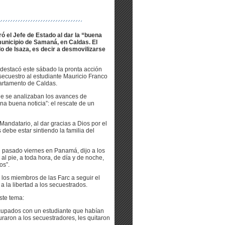
ó el Jefe de Estado al dar la “buena
 municipio de Samaná, en Caldas. El
o de Isaza, es decir a desmovilizarse
 destacó este sábado la pronta acción
 secuestro al estudiante Mauricio Franco
artamento de Caldas.
e se analizaban los avances de
na buena noticia”: el rescate de un
Mandatario, al dar gracias a Dios por el
 debe estar sintiendo la familia del
l pasado viernes en Panamá, dijo a los
al pie, a toda hora, de día y de noche,
os”.
s los miembros de las Farc a seguir el
a la libertad a los secuestrados.
ste tema:
cupados con un estudiante que habían
raron a los secuestradores, les quitaron