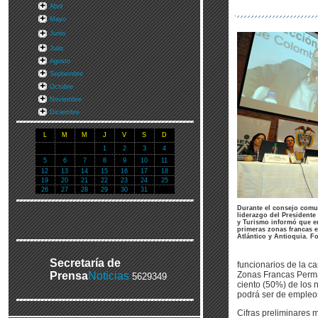
Abril
Mayo
Junio
Julio
Agosto
Septiembre
Octubre
Noviembre
Diciembre
L
M
M
J
V
S
D
1
2
3
4
5
6
7
8
9
10
11
12
13
14
15
16
17
18
19
20
21
22
23
24
25
26
27
28
29
30
31
Durante el consejo comu
liderazgo del Presidente
y Turismo informó que e
primeras zonas francas 
Atlántico y Antioquia. Fo
Secretaría de
funcionarios de la c
Prensa
Noticias
Zonas Francas Perman
5629349
ciento (50%) de los 
podrá ser de empleo
Cifras preliminares 