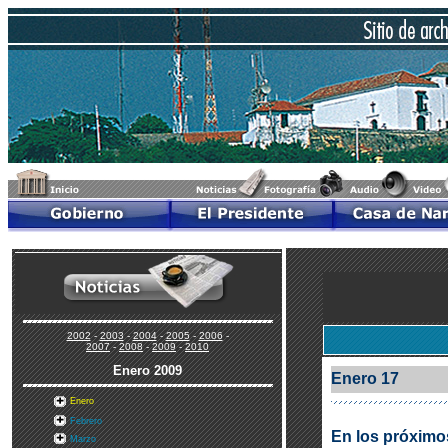
2002
-
2003
-
2004
-
2005
-
2006
-
2007
-
2008
-
2009
-
2010
Enero
2009
Enero 17
Enero
Febrero
En los próximo
Marzo