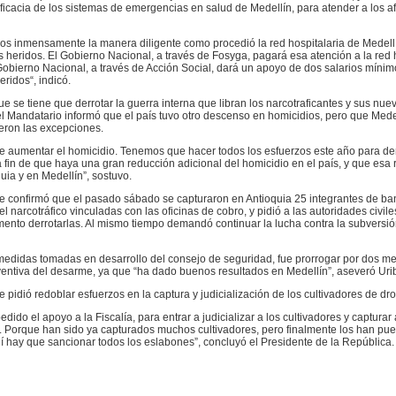
eficacia de los sistemas de emergencias en salud de Medellín, para atender a los a
s inmensamente la manera diligente como procedió la red hospitalaria de Medell
s heridos. El Gobierno Nacional, a través de Fosyga, pagará esa atención a la red h
obierno Nacional, a través de Acción Social, dará un apoyo de dos salarios mínim
eridos“, indicó.
que se tiene que derrotar la guerra interna que libran los narcotraficantes y sus nu
el Mandatario informó que el país tuvo otro descenso en homicidios, pero que Mede
eron las excepciones.
de aumentar el homicidio. Tenemos que hacer todos los esfuerzos este año para der
a fin de que haya una gran reducción adicional del homicidio en el país, y que esa
uia y en Medellín”, sostuvo.
te confirmó que el pasado sábado se capturaron en Antioquia 25 integrantes de b
el narcotráfico vinculadas con las oficinas de cobro, y pidió a las autoridades civiles
ento derrotarlas. Al mismo tiempo demandó continuar la lucha contra la subversió
 medidas tomadas en desarrollo del consejo de seguridad, fue prorrogar por dos m
entiva del desarme, ya que “ha dado buenos resultados en Medellín”, aseveró Uri
e pidió redoblar esfuerzos en la captura y judicialización de los cultivadores de dr
dido el apoyo a la Fiscalía, para entrar a judicializar a los cultivadores y capturar 
. Porque han sido ya capturados muchos cultivadores, pero finalmente los han pue
uí hay que sancionar todos los eslabones”, concluyó el Presidente de la República.