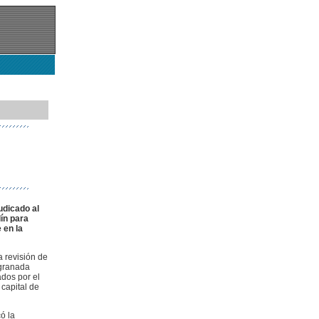
udicado al
lín para
 en la
a revisión de
 granada
ados por el
capital de
ó la