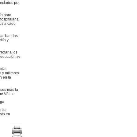
fectados por
ín para
ospitalaria.
os a cado
evas bandas
llín y
rotar a los
 reducción se
andas
 y militares
n en la
eses más la
be Vélez.
oga.
a los
sto en