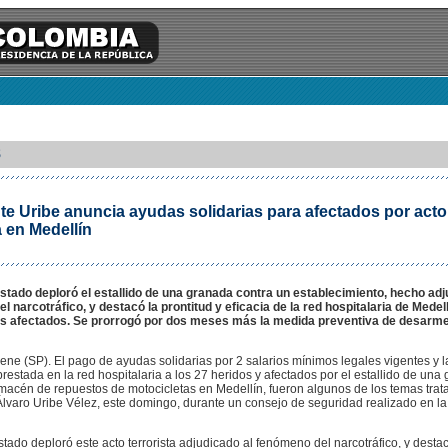
8
te Uribe anuncia ayudas solidarias para afectados por acto
a en Medellín
Estado deploró el estallido de una granada contra un establecimiento, hecho adj
 narcotráfico, y destacó la prontitud y eficacia de la red hospitalaria de Medel
os afectados. Se prorrogó por dos meses más la medida preventiva de desarme
ene (SP). El pago de ayudas solidarias por 2 salarios mínimos legales vigentes y l
prestada en la red hospitalaria a los 27 heridos y afectados por el estallido de una
macén de repuestos de motocicletas en Medellín, fueron algunos de los temas trat
lvaro Uribe Vélez, este domingo, durante un consejo de seguridad realizado en la 
stado deploró este acto terrorista adjudicado al fenómeno del narcotráfico, y destac