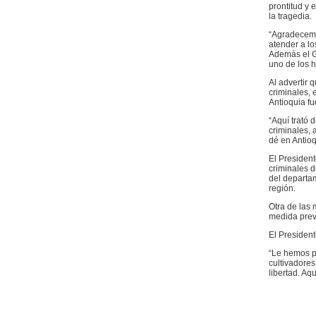
prontitud y 
la tragedia.
“Agradecemo
atender a lo
Además el G
uno de los h
Al advertir 
criminales, 
Antioquia fu
“Aquí trató 
criminales, 
dé en Antioq
El Presiden
criminales d
del departam
región.
Otra de las
medida prev
El President
“Le hemos pe
cultivadores
libertad. Aq