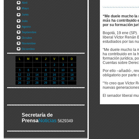
Abril
Mayo
Junio
“Me duele mucho la 
más ha contribuido e
Julio
por su formación jur
Agosto
Septiembre
Bogotá, 19 ene (SP). 
liberal Víctor Renán 
Octubre
estudiados por las n
Noviembre
Diciembre
“Me duele mucho la m
ha contribuido en la 
formación jurídica, p
L
M
M
J
V
S
D
Cuentas sobre Dere
1
2
3
4
5
6
7
8
9
10
11
Por ello –añadió-, re
obligatorio por parte
12
13
14
15
16
17
18
19
20
21
22
23
24
25
“Yo creo que Víctor 
26
27
28
29
30
31
nuevas generaciones 
El senador liberal m
Secretaría de
Prensa
Noticias
5629349