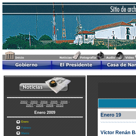
2002
-
2003
-
2004
-
2005
-
2006
-
2007
-
2008
-
2009
-
2010
Enero
2009
Enero 19
Enero
Febrero
Víctor Renán B
Marzo