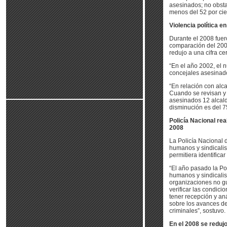
asesinados; no obsta
menos del 52 por cien
Violencia política 
Durante el 2008 fuer
comparación del 2002,
redujo a una cifra ce
“En el año 2002, el 
concejales asesinado
“En relación con alca
Cuando se revisan y 
asesinados 12 alcald
disminución es del 75
Policía Nacional re
2008
La Policía Nacional 
humanos y sindicalist
permitiera identifica
“El año pasado la Po
humanos y sindicalist
organizaciones no gu
verificar las condic
tener recepción y an
sobre los avances de
criminales”, sostuvo.
En el 2008 se reduj