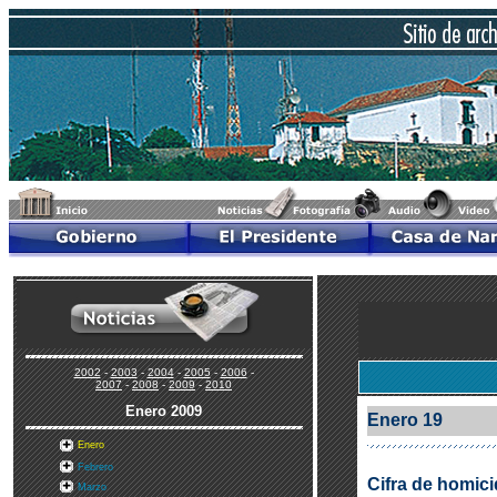
2002
-
2003
-
2004
-
2005
-
2006
-
2007
-
2008
-
2009
-
2010
Enero
2009
Enero 19
Enero
Febrero
Cifra de homic
Marzo