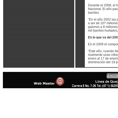
Durante el 2008, el 
Nacional. El año pas
barriles.
“En el año 2002 las 
a ser de 107 millone
galones a 8 millones
mil barriles hurtados
En lo que va del 200
En el 2009 el compor
“Este año, cuando ll
realmente unas cifra
enero al 17 de ener
disminución del 19 p