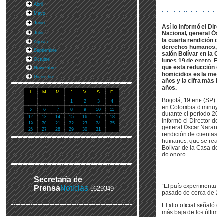
Abril
Mayo
Junio
Así lo informó el Dir
Nacional, general Ó
Julio
la cuarta rendición
Agosto
derechos humanos, q
Septiembre
salón Bolívar en la
Octubre
lunes 19 de enero. El
que esta reducción 
Noviembre
homicidios es la mej
Diciembre
años y la cifra más 
años.
L
M
M
J
V
S
D
Bogotá, 19 ene (SP).
1
2
3
4
en Colombia diminuy
5
6
7
8
9
10
11
durante el período 2
12
13
14
15
16
17
18
informó el Director d
19
20
21
22
23
24
25
general Óscar Naranj
26
27
28
29
30
31
rendición de cuenta
humanos, que se real
Bolívar de la Casa d
de enero.
Secretaría de
“El país experimenta
Prensa
Noticias
5629349
pasado de cerca de 2
El alto oficial señal
más baja de los últi