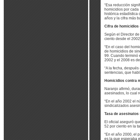
“Esa reducción signi
homicidios por cada 
histórica estadística
años y la cifra más b
Cifra de homicidios 
Según el Director de 
ciento desde el 2002
“En el caso del homic
de homicidios de si
99. Cuando terminó e
2002 y el 2008 es del
“A la fecha, despué
sentencias, que habl
Homicidios contra m
Naranjo afirmó, dura
asesinados, lo cual 
“En el año 2002 el n
sindicalizados asesin
Tasa de asesinatos 
El oficial aseguró q
52 por ciento en la t
“En el año 2000, el 
es la que esperaba e