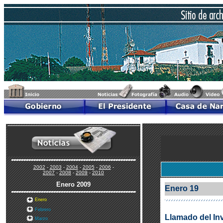
2002
-
2003
-
2004
-
2005
-
2006
-
2007
-
2008
-
2009
-
2010
Enero
2009
Enero 19
Enero
Febrero
Llamado del Inv
Marzo