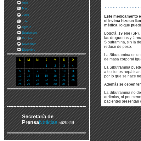
Abril
Mayo
Junio
Este medicamento est
el Invima hizo un ll
Julio
médica, lo que pued
Agosto
Septiembre
Bogotá, 19 ene (SP). 
las droguerías y far
Octubre
Sibutramina, sin la d
Noviembre
reducir de peso.
Diciembre
La Sibutramina es un 
de masa corporal igu
L
M
M
J
V
S
D
1
2
3
4
La Sibutramina puede
5
6
7
8
9
10
11
afecciones hepáticas 
por lo que se hace n
12
13
14
15
16
17
18
19
20
21
22
23
24
25
Además se deben tene
26
27
28
29
30
31
La Sibutramina no de
arritmias, ni por men
pacientes presentan c
Secretaría de
Prensa
Noticias
5629349