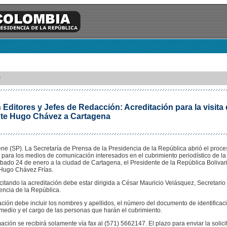
9
 Editores y Jefes de Redacción: Acreditación para la visita 
te Hugo Chávez a Cartagena
ne (SP). La Secretaría de Prensa de la Presidencia de la República abrió el proce
 para los medios de comunicación interesados en el cubrimiento periodístico de la 
bado 24 de enero a la ciudad de Cartagena, el Presidente de la República Bolivar
Hugo Chávez Frías.
icitando la acreditación debe estar dirigida a César Mauricio Velásquez, Secretari
encia de la República.
ión debe incluir los nombres y apellidos, el número del documento de identificaci
edio y el cargo de las personas que harán el cubrimiento.
ación se recibirá solamente vía fax al (571) 5662147. El plazo para enviar la solici