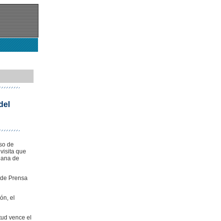
del
so de
visita que
iana de
o de Prensa
ón, el
tud vence el