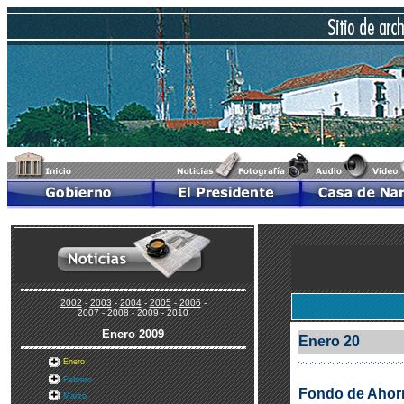
2002
-
2003
-
2004
-
2005
-
2006
-
2007
-
2008
-
2009
-
2010
Enero
2009
Enero 20
Enero
Febrero
Fondo de Ahorro
Marzo