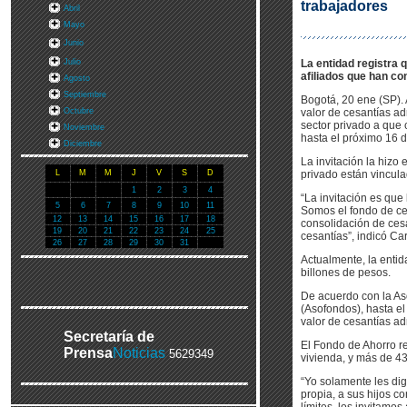
trabajadores
Abril
Mayo
Junio
Julio
La entidad registra 
afiliados que han co
Agosto
Septiembre
Bogotá, 20 ene (SP). 
Octubre
valor de cesantías ad
sector privado a que 
Noviembre
hasta el próximo 16 d
Diciembre
La invitación la hizo
L
M
M
J
V
S
D
privado están vincul
1
2
3
4
“La invitación es qu
5
6
7
8
9
10
11
Somos el fondo de ce
12
13
14
15
16
17
18
consolidación de ces
19
20
21
22
23
24
25
cesantías”, indicó Ca
26
27
28
29
30
31
Actualmente, la entid
billones de pesos.
De acuerdo con la A
(Asofondos), hasta e
valor de cesantías ad
Secretaría de
El Fondo de Ahorro re
Prensa
Noticias
5629349
vivienda, y más de 43
“Yo solamente les di
propia, a sus hijos 