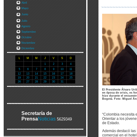
Abril
Mayo
Junio
Julio
Agosto
Septiembre
Octubre
Noviembre
Diciembre
L
M
M
J
V
S
D
1
2
3
4
5
6
7
8
9
10
11
12
13
14
15
16
17
18
19
20
21
22
23
24
25
26
27
28
29
30
31
El Presidente Álvaro Uri
en época de crisis, es f
hizo durante el encuentro
Bogotá. Foto: Miguel Án
Secretaría de
“Colombia necesita e
Prensa
Noticias
Orientar a los jóvene
5629349
de Estado.
Además destacó las 
comercial en el hote