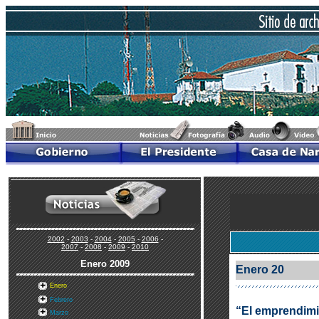
2002
-
2003
-
2004
-
2005
-
2006
-
2007
-
2008
-
2009
-
2010
Enero
2009
Enero 20
Enero
Febrero
“El emprendimie
Marzo