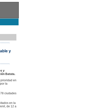
able y
es y
ión Batuta.
 prioridad en
por la
 78 ciudades
itados en la
enil, de 12 a