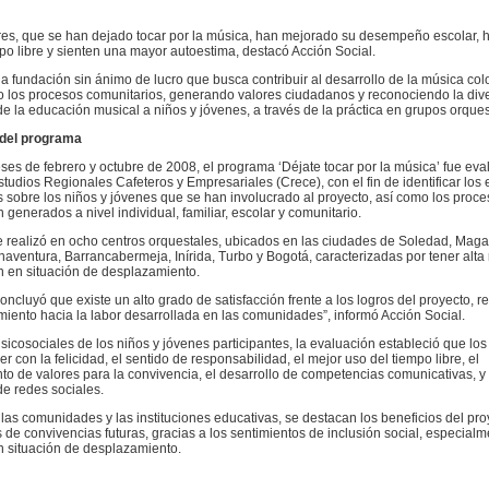
es, que se han dejado tocar por la música, han mejorado su desempeño escolar, 
po libre y sienten una mayor autoestima, destacó Acción Social.
a fundación sin ánimo de lucro que busca contribuir al desarrollo de la música co
do los procesos comunitarios, generando valores ciudadanos y reconociendo la div
de la educación musical a niños y jóvenes, a través de la práctica en grupos orques
 del programa
ses de febrero y octubre de 2008, el programa ‘Déjate tocar por la música’ fue eva
tudios Regionales Cafeteros y Empresariales (Crece), con el fin de identificar los 
sobre los niños y jóvenes que se han involucrado al proyecto, así como los proce
n generados a nivel individual, familiar, escolar y comunitario.
se realizó en ocho centros orquestales, ubicados en las ciudades de Soledad, Mag
ventura, Barrancabermeja, Inírida, Turbo y Bogotá, caracterizadas por tener alta
n en situación de desplazamiento.
concluyó que existe un alto grado de satisfacción frente a los logros del proyecto, 
iento hacia la labor desarrollada en las comunidades”, informó Acción Social.
sicosociales de los niños y jóvenes participantes, la evaluación estableció que los
er con la felicidad, el sentido de responsabilidad, el mejor uso del tiempo libre, el
nto de valores para la convivencia, el desarrollo de competencias comunicativas, y 
e redes sociales.
las comunidades y las instituciones educativas, se destacan los beneficios del pro
 de convivencias futuras, gracias a los sentimientos de inclusión social, especialm
n situación de desplazamiento.