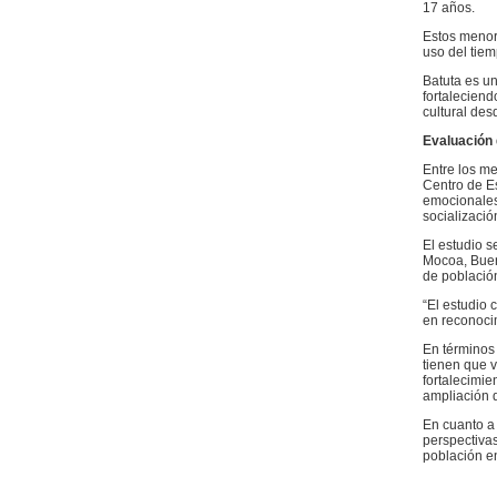
17 años.
Estos menor
uso del tiem
Batuta es un
fortalecien
cultural des
Evaluación
Entre los me
Centro de Es
emocionales 
socializació
El estudio 
Mocoa, Buena
de població
“El estudio 
en reconocim
En términos 
tienen que v
fortalecimie
ampliación d
En cuanto a 
perspectivas
población e