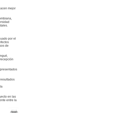
hacen mejor
lombiana,
ersidad
tales.
luado por el
efectos
sos de
angué,
 recepción
representados
 resultados
la
yecto en las
ente entre la