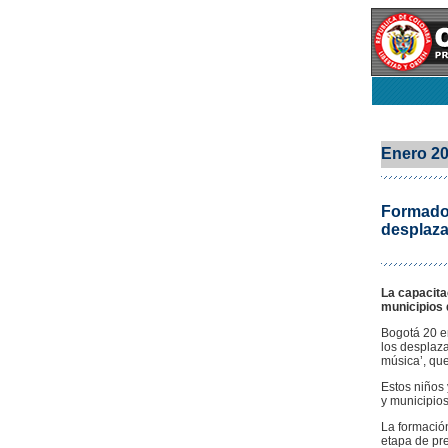
Enero 2
Formados
desplaza
La capacita
municipios 
Bogotá 20 en
los desplaza
música’, que
Estos niños
y municipios
La formación
etapa de pre