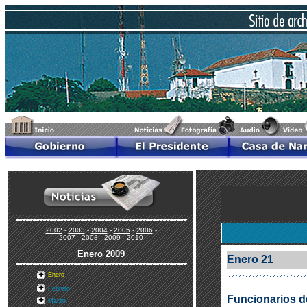
2002
-
2003
-
2004
-
2005
-
2006
-
2007
-
2008
-
2009
-
2010
Enero
2009
Enero 21
Enero
Febrero
Funcionarios de
Marzo