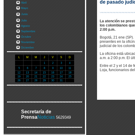
de pasado judi
Abril
Mayo
Junio
Julio
La atención se prest
los colombianos que 
Agosto
2:00 p.m.
Septiembre
Octubre
Bogotá, 21 ene (SP).
presentes en la ofici
Noviembre
judicial de los colom
Diciembre
La oficina está ubica
L
M
M
J
V
S
D
a.m. a 2:00 p.m. El úl
1
2
3
4
Entre el 2 y el 14 de
5
6
7
8
9
10
11
Loja, funcionarios de
12
13
14
15
16
17
18
19
20
21
22
23
24
25
26
27
28
29
30
31
Secretaría de
Prensa
Noticias
5629349