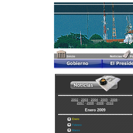
2002
-
2003
-
2004
-
2005
-
2006
-
2007
-
2008
-
2009
-
2010
Enero
2009
Enero
Febrero
Marzo