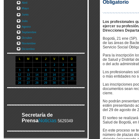
Obligatorio
Abril
Mayo
Junio
Julio
Los profesionales qu
ejercer su profesión
Agosto
Direcciones Departam
Septiembre
Octubre
Bogotá, 21 ene (SP). 
de las áreas de Bacte
Noviembre
Servicio Social Obliga
Diciembre
Para la inscripción l
L
M
M
J
V
S
D
de Salud y Distrital 
o del acto administrat
1
2
3
4
5
6
7
8
9
10
11
Los profesionales so
12
13
14
15
16
17
18
o más entidades no ser
19
20
21
22
23
24
25
26
27
28
29
30
31
Las inscripciones pod
documentos sean recib
cierre.
No podrán presentarse
estén presentando ac
del 29 de agosto de 
Secretaría de
El sorteo se realizar
Prensa
Noticias
5629349
Salud de Bogotá, en 
En este proceso se te
número de plazas disp