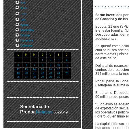
Abril
Mayo
Junio
Serán invertidos por
de Córdoba y de las
Julio
Agosto
Bogotá, 21 ene (SP). 
Septiembre
Bienestar Familiar (I
Dosquebradas, dentro 
Octubre
adolescentes.
Noviembre
Diciembre
Así quedó establecido
cual se busca adelant
herramientas jurídica
L
M
M
J
V
S
D
de este delito.
1
2
3
4
5
6
7
8
9
10
11
Del total de recursos,
centros de protecció
12
13
14
15
16
17
18
19
20
21
22
23
24
25
314 millones a la mo
26
27
28
29
30
31
Por su parte, la Gobe
Cartagena la suma de
Entre tanto, Desqueb
90 millones de pesos,
“El objetivo es adela
Secretaría de
de explotación sexua
Prensa
Noticias
5629349
los operativos policiv
Forero, quien firmó e
La explotación sexual
humanos, que puede p