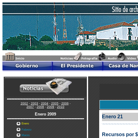
2002
-
2003
-
2004
-
2005
-
2006
-
2007
-
2008
-
2009
-
2010
Enero
2009
Enero 21
Enero
Febrero
Recursos por $5
Marzo